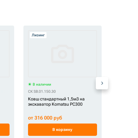
Лизинг
Лизинг
В наличии
В наличи
СК SB.01.150.30
СК SB.01.100
Ковш стандартный 1,5м3 на
Ковш стан
экскаватор Komatsu PC300
экскавато
от 316 000 руб
от 195 00
В корзину