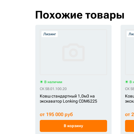
Похожие товары
Лизинг
Ли
В наличии
В 
СК SB.01.100.20
СК SB
Ковш стандартный 1,0м3 на
Ковш
экскаватор Lonking CDM6225
экск
от 195 000 руб
от 
В корзину