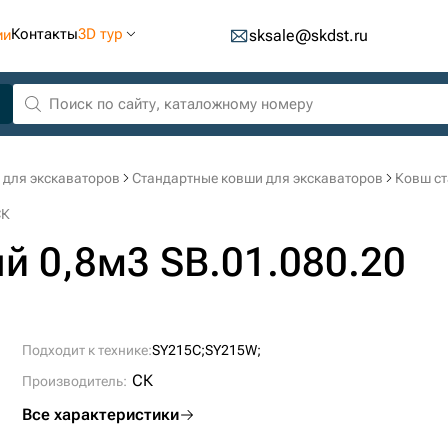
Контакты
3D тур
ии
sksale@skdst.ru
 для экскаваторов
Стандартные ковши для экскаваторов
Ковш ст
СК
й 0,8м3 SB.01.080.20
Подходит к технике:
SY215C;
SY215W;
СК
Производитель:
Все характеристики