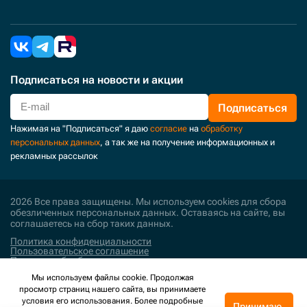
Подписаться
на новости и акции
Подписаться
Нажимая на "Подписаться" я даю
согласие
на
обработку
персональных данных
, а так же на получение информационных и
рекламных рассылок
2026 Все права защищены. Мы используем cookies для сбора
обезличенных персональных данных. Оставаясь на сайте, вы
соглашаетесь на сбор таких данных.
Политика конфиденциальности
Пользовательское соглашение
Политика обработки персональных данных
Мы используем файлы cookie. Продолжая
Поддержка и развитие
просмотр страниц нашего сайта, вы принимаете
условия его использования. Более подробные
Принимаю