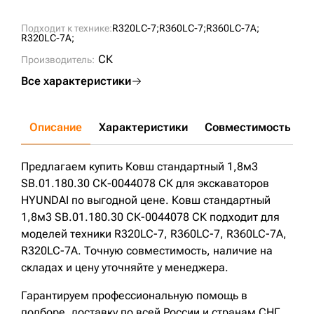
Подходит к технике:
R320LC-7;
R360LC-7;
R360LC-7A;
R320LC-7A;
СК
Производитель:
Все характеристики
Описание
Характеристики
Совместимость
Д
Предлагаем купить Ковш стандартный 1,8м3
SB.01.180.30 СК-0044078 СК для экскаваторов
HYUNDAI по выгодной цене. Ковш стандартный
1,8м3 SB.01.180.30 СК-0044078 СК подходит для
моделей техники R320LC-7, R360LC-7, R360LC-7A,
R320LC-7A. Точную совместимость, наличие на
складах и цену уточняйте у менеджера.
Гарантируем профессиональную помощь в
подборе, доставку по всей России и странам СНГ.