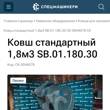
Главная страница
Навесное оборудование
Ковши для экскава
Компания
Ковш стандартный 1,8м3 SB.01.180.30 СК-0044078 СК
Акции
Ковш стандартный
Доставка и оплата
1,8м3 SB.01.180.30
Информация
Контакты
Код: СК-0044078
3D тур по производству
Лизинг
Лизинг
Лизинг
Лизинг
Лизинг
Лизинг
3D тур по складам
sksale@skdst.ru