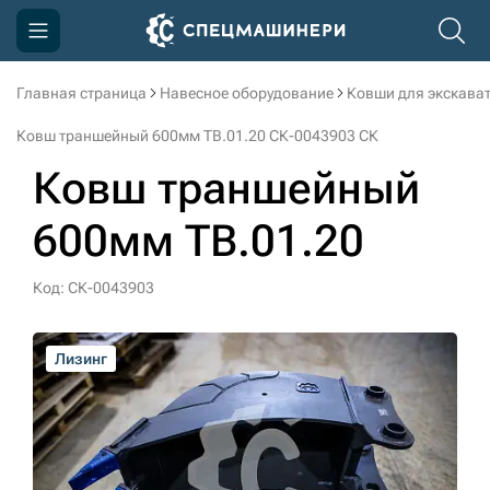
Главная страница
Навесное оборудование
Ковши для экскава
Компания
Ковш траншейный 600мм TB.01.20 СК-0043903 СК
Акции
Ковш траншейный
Доставка и оплата
600мм TB.01.20
Информация
Контакты
Код: СК-0043903
3D тур по производству
Лизинг
Лизинг
Лизинг
Лизинг
3D тур по складам
sksale@skdst.ru