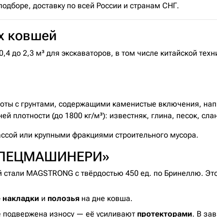
дборе, доставку по всей России и странам СНГ.
х ковшей
4 до 2,3 м³ для экскаваторов, в том числе китайской тех
оты с грунтами, содержащими каменистые включения, нап
й плотности (до 1800 кг/м³): известняк, глина, песок, сла
ассой или крупными фракциями строительного мусора.
«СПЕЦМАШИНЕРИ»
 стали MAGSTRONG с твёрдостью 450 ед. по Бринеллю. Это 
 накладки
и
полозья
на дне ковша.
е подвержена износу — её усиливают
протекторами
. В за