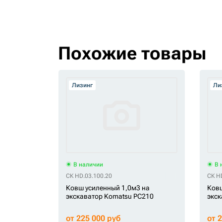
Похожие товары
Лизинг
Ли
В наличии
В 
СК HD.03.100.20
СК H
Ковш усиленный 1,0м3 на
Ковш
экскаватор Komatsu PC210
экск
от 225 000 руб
от 