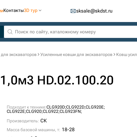
Контакты
3D тур
ии
sksale@skdst.ru
 для экскаваторов
Усиленные ковши для экскаваторов
Ковш усил
1,0м3 HD.02.100.20
Подходит к технике:
CLG920D;
CLG922D;
CLG920E;
CLG922E;
CLG920;
CLG922;
CLG923FN;
СК
Производитель:
18-28
Масса базовой машины, т: