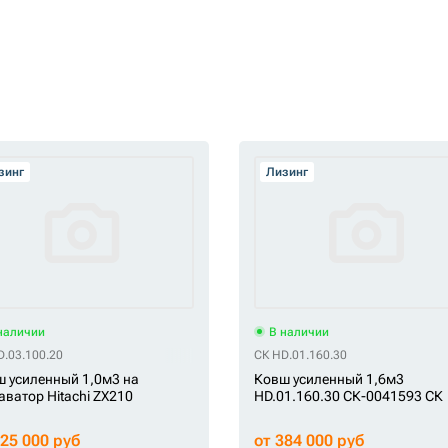
зинг
Лизинг
наличии
В наличии
D.03.100.20
СК HD.01.160.30
 усиленный 1,0м3 на
Ковш усиленный 1,6м3
аватор Hitachi ZX210
HD.01.160.30 СК-0041593 СК
225 000 руб
от 384 000 руб