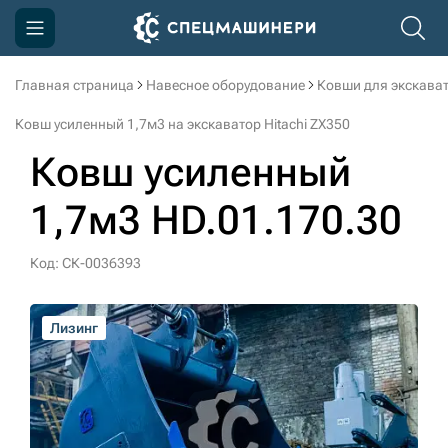
Главная страница
Навесное оборудование
Ковши для экскава
Компания
Ковш усиленный 1,7м3 на экскаватор Hitachi ZX350
Акции
Ковш усиленный
Доставка и оплата
1,7м3 HD.01.170.30
Информация
Контакты
Код: СК-0036393
3D тур по производству
Лизинг
Лизинг
Лизинг
Лизинг
Лизинг
Лизинг
Лизинг
3D тур по складам
sksale@skdst.ru