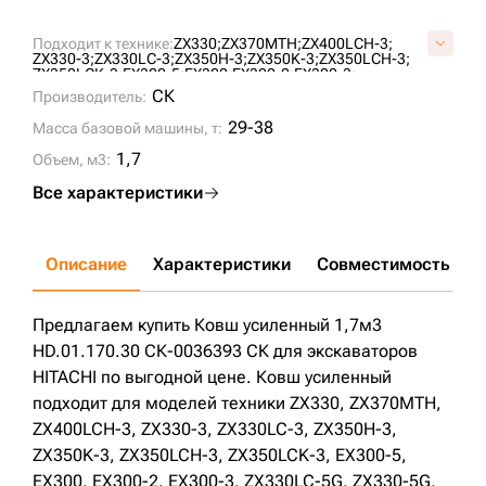
Подходит к технике:
ZX330;
ZX370MTH;
ZX400LCH-3;
ZX330-3;
ZX330LC-3;
ZX350H-3;
ZX350K-3;
ZX350LCH-3;
ZX350LCK-3;
EX300-5;
EX300;
EX300-2;
EX300-3;
ZX330LC-5G;
ZX330-5G;
ZX350LCN-3;
ZX350LC-3;
СК
Производитель:
29-38
Масса базовой машины, т:
1,7
Объем, м3:
Все характеристики
Описание
Характеристики
Совместимость
Д
Предлагаем купить Ковш усиленный 1,7м3
HD.01.170.30 СК-0036393 СК для экскаваторов
HITACHI по выгодной цене. Ковш усиленный
подходит для моделей техники ZX330, ZX370MTH,
ZX400LCH-3, ZX330-3, ZX330LC-3, ZX350H-3,
ZX350K-3, ZX350LCH-3, ZX350LCK-3, EX300-5,
EX300, EX300-2, EX300-3, ZX330LC-5G, ZX330-5G,