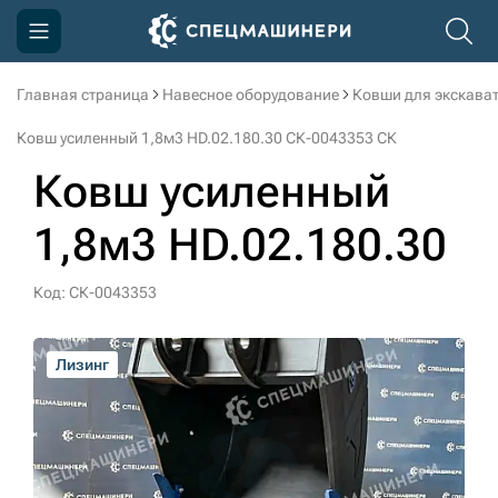
Главная страница
Навесное оборудование
Ковши для экскава
Компания
Ковш усиленный 1,8м3 HD.02.180.30 СК-0043353 СК
Акции
Ковш усиленный
Доставка и оплата
1,8м3 HD.02.180.30
Информация
Контакты
Код: СК-0043353
3D тур по производству
Лизинг
Лизинг
Лизинг
Лизинг
Лизинг
Лизинг
3D тур по складам
sksale@skdst.ru