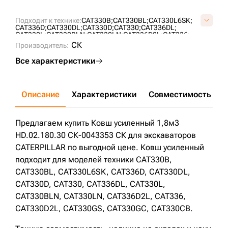
Подходит к технике:
CAT330B;
CAT330BL;
CAT330L6SK;
CAT336D;
CAT330DL;
CAT330D;
CAT330;
CAT336DL;
CAT330L;
CAT330BLN;
CAT330LN;
CAT336D2L;
CAT336;
CAT330D2L;
CAT330GS;
CAT330GC;
CAT330CB;
СК
Производитель:
Все характеристики
Описание
Характеристики
Совместимость
Д
Предлагаем купить Ковш усиленный 1,8м3
HD.02.180.30 СК-0043353 СК для экскаваторов
CATERPILLAR по выгодной цене. Ковш усиленный
подходит для моделей техники CAT330B,
CAT330BL, CAT330L6SK, CAT336D, CAT330DL,
CAT330D, CAT330, CAT336DL, CAT330L,
CAT330BLN, CAT330LN, CAT336D2L, CAT336,
CAT330D2L, CAT330GS, CAT330GC, CAT330CB.