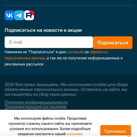
Подписаться
на новости и акции
Подписаться
Нажимая на "Подписаться" я даю
согласие
на
обработку
персональных данных
, а так же на получение информационных и
рекламных рассылок
2026 Все права защищены. Мы используем cookies для сбора
обезличенных персональных данных. Оставаясь на сайте, вы
соглашаетесь на сбор таких данных.
Политика конфиденциальности
Пользовательское соглашение
Политика обработки персональных данных
Мы используем файлы cookie. Продолжая
Поддержка и развитие
просмотр страниц нашего сайта, вы принимаете
условия его использования. Более подробные
Принимаю
сведения смотрите в нашей
политике