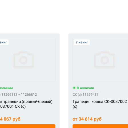
зинг
Лизинг
наличии
В наличии
c) 11266813 + 11266812
СК (c) 11559487
г трапеции (правый+левый)
Трапеция ковша СК-0037002
037001 СК (c)
(c)
14 067 руб
от 34 614 руб