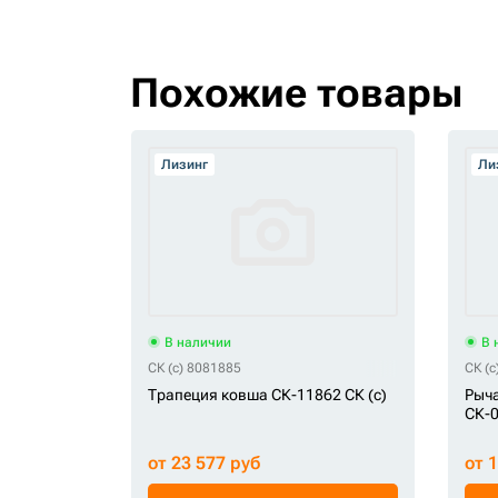
Похожие товары
Лизинг
Ли
В наличии
В 
СК (c) 8081885
СК (
Трапеция ковша СК-11862 СК (c)
Рыча
СК-0
от 23 577 руб
от 