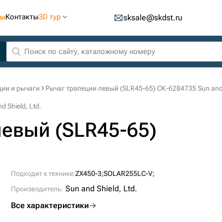
Контакты
3D тур
ии
sksale@skdst.ru
ии и рычаги
Рычаг трапеции левый (SLR45-65) СК-6284735 Sun and S
 Shield, Ltd.
левый (SLR45-65)
Подходит к технике:
ZX450-3;
SOLAR255LC-V;
Sun and Shield, Ltd.
Производитель:
Все характеристики