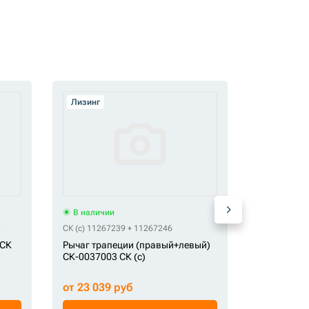
Лизинг
Лизинг
В наличии
В наличи
СК (c) 11267239 + 11267246
СК (c) SA11
 СК
Рычаг трапеции (правый+левый)
Рычаг тра
СК-0037003 СК (c)
СК-0002468
от 23 039 руб
от 14 122