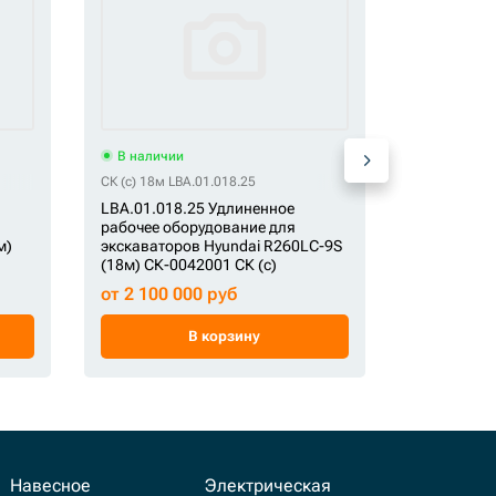
В наличии
В наличи
СК (c) 18м LBA.01.018.25
СК (c)*** 18
LBA.01.018.25 Удлиненное
Удлиненно
рабочее оборудование для
оборудован
м)
экскаваторов Hyundai R260LC-9S
СК-0042002
(18м) СК-0042001 СК (c)
от 2 100 
от 2 100 000 руб
В корзину
Навесное
Электрическая