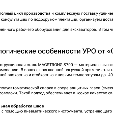
ный цикл производства и комплексную поставку удлинённ
консультацию по подбору комплектации, организуем достав
нённого рабочего оборудования для экскаваторов. В том ч
ологические особенности УРО о
нструкционная сталь MAGSTRONG S700 — материал с высок
ормованию. В зонах с повышенной нагрузкой применяется
й вязкостью и стойкостью к низким температурам до -40 
олуавтоматической сварки в среде защитных газов (смесь 
оволоки. Такой подход обеспечивает высокое качество св
льная обработка швов
в с помощью пневматического инструмента, устраняющего 