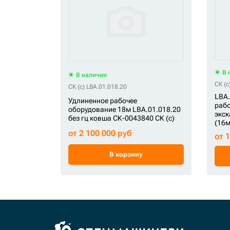
В 
В наличии
СК (c
СК (c) LBA.01.018.20
LBA.
Удлиненное рабочее
рабо
оборудование 18м LBA.01.018.20
экск
без гц ковша СК-0043840 СК (c)
(16м
от 2 100 000 руб
от 
В корзину