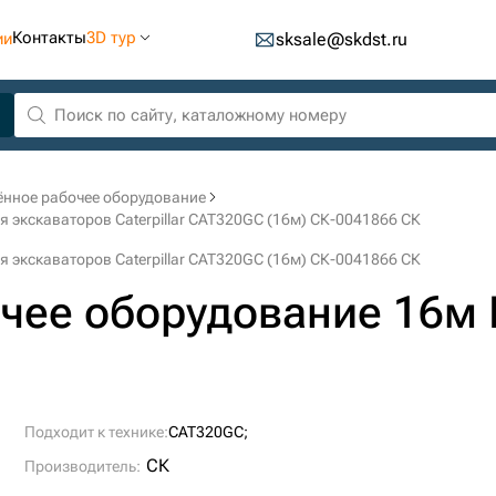
Контакты
3D тур
ии
sksale@skdst.ru
ённое рабочее оборудование
 экскаваторов Caterpillar CAT320GC (16м) СК-0041866 СК
 экскаваторов Caterpillar CAT320GC (16м) СК-0041866 СК
чее оборудование 16м 
Подходит к технике:
CAT320GC;
СК
Производитель: