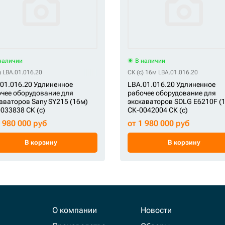
наличии
В наличии
) LBA.01.016.20
СК (c) 16м LBA.01.016.20
01.016.20 Удлиненное
LBA.01.016.20 Удлиненное
чее оборудование для
рабочее оборудование для
аваторов Sany SY215 (16м)
экскаваторов SDLG E6210F (
033838 СК (c)
СК-0042004 СК (c)
1 980 000 руб
от 1 980 000 руб
В корзину
В корзину
О компании
Новости