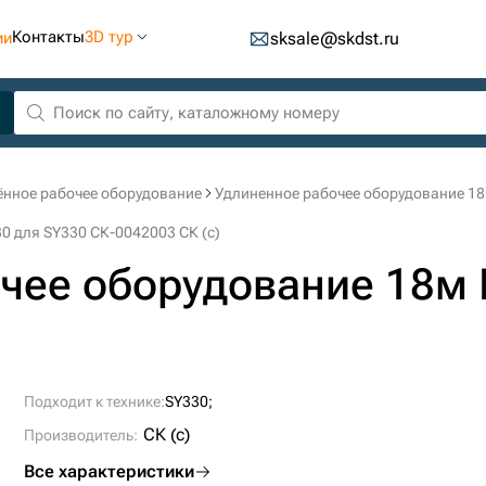
Контакты
3D тур
ии
sksale@skdst.ru
ённое рабочее оборудование
Удлиненное рабочее оборудование 18м
0 для SY330 СК-0042003 СК (c)
чее оборудование 18м 
Подходит к технике:
SY330;
СК (c)
Производитель:
Все характеристики