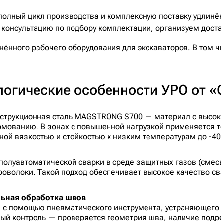
ный цикл производства и комплексную поставку удлинённ
консультацию по подбору комплектации, организуем достав
нённого рабочего оборудования для экскаваторов. В том ч
ологические особенности УРО о
нструкционная сталь MAGSTRONG S700 — материал с высок
ормованию. В зонах с повышенной нагрузкой применяется
й вязкостью и стойкостью к низким температурам до -40 
олуавтоматической сварки в среде защитных газов (смесь 
оволоки. Такой подход обеспечивает высокое качество св
льная обработка швов
в с помощью пневматического инструмента, устраняющего 
ый контроль — проверяется геометрия шва, наличие подре