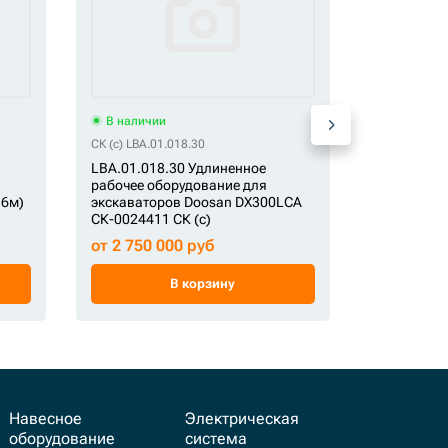
В наличии
В наличи
СК (c) LBA.01.018.30
СК LBA.01.01
LBA.01.018.30 Удлиненное
LBA.01.014
рабочее оборудование для
рабочее о
16м)
экскаваторов Doosan DX300LCA
экскаватор
СК-0024411 СК (c)
СК-002970
от 2 750 000 руб
от 1 660 
В корзину
Навесное
Электрическая
оборудование
система