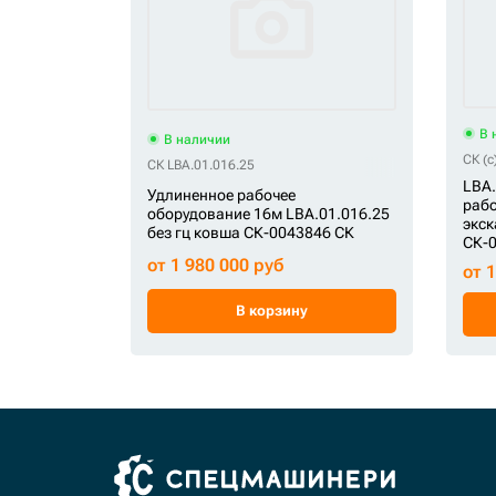
В 
В наличии
СК (c
СК LBA.01.016.25
LBA.
Удлиненное рабочее
рабо
оборудование 16м LBA.01.016.25
экск
без гц ковша СК-0043846 СК
СК-0
от 1 980 000 руб
от 
В корзину