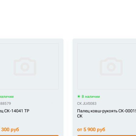
наличии
В наличии
088579
СК JLV0083
ц СК-14041 TP
Палец ковш-рукоять СК-0001
СК
5 300 руб
от 5 900 руб