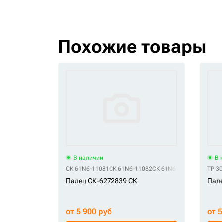
Похожие товары
В наличии
В 
СК 61N6-11081
СК 61N6-11082
СК 61N6-11083
TP 3
Палец СК-6272839 СК
Пале
от 5 900 руб
от 