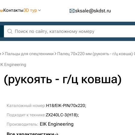
Контакты
3D тур
ии
sksale@skdst.ru
и
Пальцы для спецтехники
Палец 70x220 мм (рукоять - г/ц ковша) 
K Engineering
(рукоять - г/ц ковша)
Каталожный номер:
H18/EIK-PIN/70x220;
Подходит к технике:
ZX240LC-3(H18);
EIK Engineering
Производитель:
Все характеристики