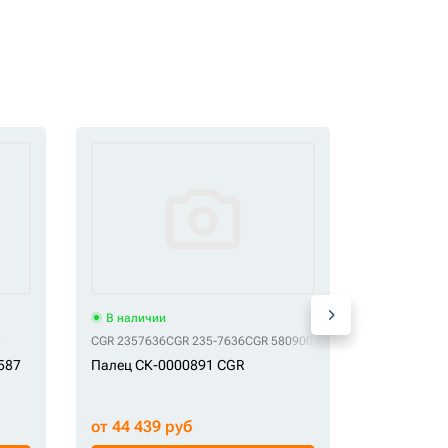
В наличии
В наличи
CGR 2357636
CGR 235-7636
CGR 5809007
CGR CA5809007
OFM 254305
587
Палец СК-0000891 CGR
Палец трап
СК-000087
от 44 439 руб
от 32 100