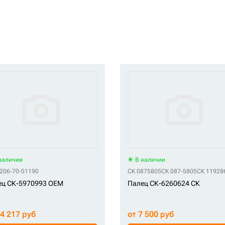
наличии
В наличии
206-70-51190
СК 0875805
СК 087-5805
СК 11928
ец СК-5970993 OEM
Палец СК-6260624 СК
74 217 руб
от 7 500 руб