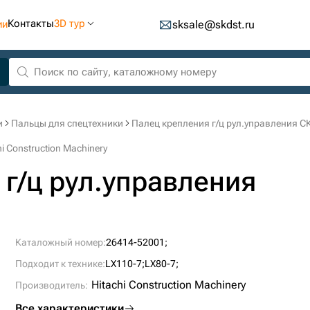
Контакты
3D тур
ии
sksale@skdst.ru
и
Пальцы для спецтехники
Палец крепления г/ц рул.управления СК-
 Construction Machinery
г/ц рул.управления
Каталожный номер:
26414-52001;
Подходит к технике:
LX110-7;
LX80-7;
Hitachi Construction Machinery
Производитель:
Все характеристики