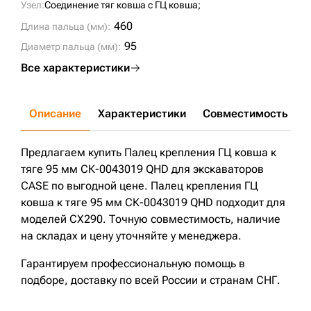
Узел:
Соединение тяг ковша с ГЦ ковша;
460
Длина пальца (мм):
95
Диаметр пальца (мм):
Все характеристики
Описание
Характеристики
Совместимость
Д
Предлагаем купить Палец крепления ГЦ ковша к
тяге 95 мм СК-0043019 QHD для экскаваторов
CASE по выгодной цене. Палец крепления ГЦ
ковша к тяге 95 мм СК-0043019 QHD подходит для
моделей CX290. Точную совместимость, наличие
на складах и цену уточняйте у менеджера.
Гарантируем профессиональную помощь в
подборе, доставку по всей России и странам СНГ.