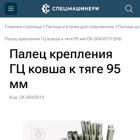
Главная страница
Пальцы и втулки для спецтехники
Пальцы дл
Компания
Палец крепления ГЦ ковша к тяге 95 мм СК-0043019 QHD
Акции
Палец крепления
Доставка и оплата
ГЦ ковша к тяге 95
Информация
мм
Контакты
3D тур по производству
Код: СК-0043019
3D тур по складам
sksale@skdst.ru