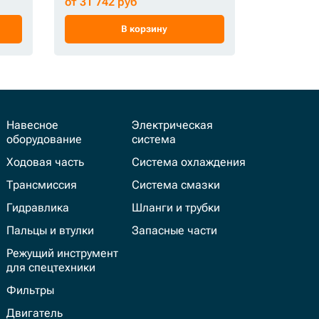
от 31 742 руб
от 37 437
В корзину
Навесное
Электрическая
оборудование
система
Ходовая часть
Система охлаждения
Трансмиссия
Система смазки
Гидравлика
Шланги и трубки
Пальцы и втулки
Запасные части
Режущий инструмент
для спецтехники
Фильтры
Двигатель