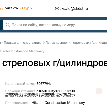
Контакты
3D тур
ии
sksale@skdst.ru
и
Пальцы для спецтехники
Палец крепления стреловых г/цилиндров
achi Construction Machinery
 стреловых г/цилиндро
Каталожный номер:
8067794;
Подходит к технике:
ZX650LC-3;
ZX800;
ZX850H;
ZX800BHBE;
ZX850HBE;
ZX800BH;
ZX670LCH-3;
ZX650LCBE-3;
ZX650LC3-(BE);
ZX670LCHBE3;
Hitachi Construction Machinery
Производитель: