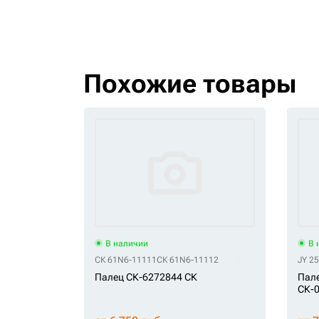
Похожие товары
В наличии
В 
СК 61N6-11111
СК 61N6-11112
JY 2
Палец СК-6272844 СК
Пале
СК-0