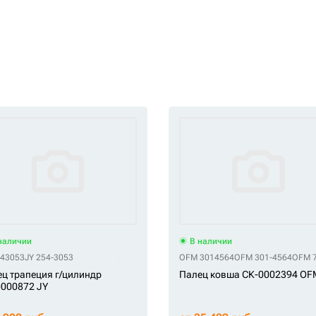
наличии
В наличии
543053
JY 254-3053
OFM 3014564
OFM 301-4564
OFM 
ц трапеция г/цилиндр
Палец ковша СК-0002394 OF
000872 JY