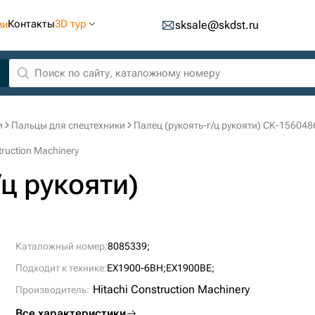
Контакты
3D тур
ии
sksale@skdst.ru
и
Пальцы для спецтехники
Палец (рукоять-г/ц рукояти) СК-1560486
ruction Machinery
/ц рукояти)
Каталожный номер:
8085339;
Подходит к технике:
EX1900-6BH;
EX1900BE;
Hitachi Construction Machinery
Производитель:
Все характеристики