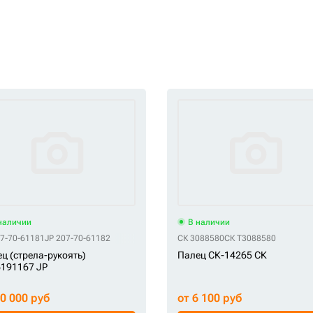
наличии
В наличии
07-70-61181
JP 207-70-61182
СК 3088580
СК T3088580
ц (стрела-рукоять)
Палец СК-14265 СК
191167 JP
30 000 руб
от 6 100 руб