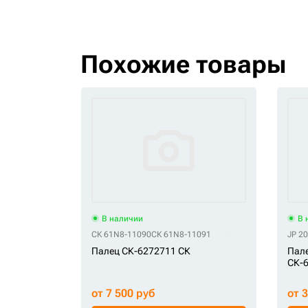
Похожие товары
В наличии
В 
СК 61N8-11090
СК 61N8-11091
JP 2
Палец СК-6272711 СК
Пале
СК-6
от 7 500 руб
от 