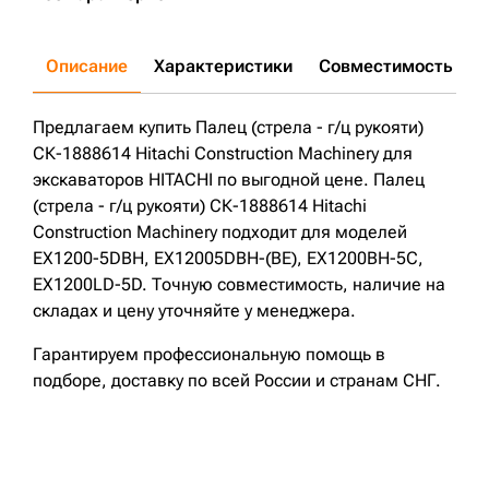
Описание
Характеристики
Совместимость
Д
Предлагаем купить Палец (стрела - г/ц рукояти)
СК-1888614 Hitachi Construction Machinery для
экскаваторов HITACHI по выгодной цене. Палец
(стрела - г/ц рукояти) СК-1888614 Hitachi
Construction Machinery подходит для моделей
EX1200-5DBH, EX12005DBH-(BE), EX1200BH-5C,
EX1200LD-5D. Точную совместимость, наличие на
складах и цену уточняйте у менеджера.
Гарантируем профессиональную помощь в
подборе, доставку по всей России и странам СНГ.