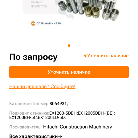
+7 (499) 394-50-93
По запросу
Уточнить наличие
Уточнить наличие
Нашли дешевле? Сообщите!
Каталожный номер:
8064931;
Подходит к технике:
EX1200-5DBH;
EX12005DBH-(BE);
EX1200BH-5C;
EX1200LD-5D;
Hitachi Construction Machinery
Производитель:
Все характеристики