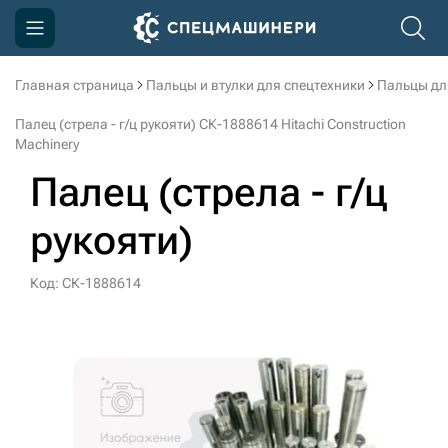
Главная страница
Пальцы и втулки для спецтехники
Пальцы дл
Компания
Палец (стрела - г/ц рукояти) СК-1888614 Hitachi Construction
Акции
Machinery
Палец (стрела - г/ц
Доставка и оплата
Информация
рукояти)
Контакты
Код: СК-1888614
3D тур по производству
3D тур по складам
sksale@skdst.ru