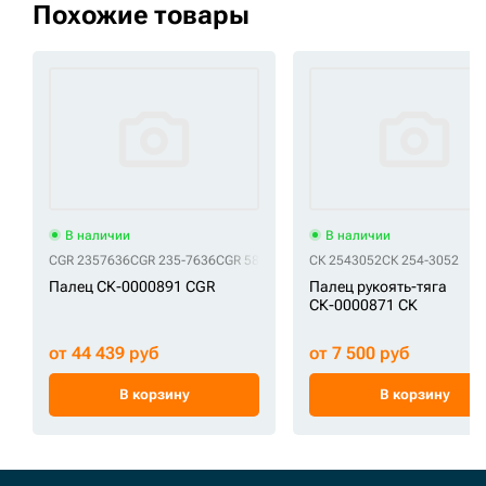
Похожие товары
В наличии
В наличии
CGR 2357636
CGR 235-7636
CGR 5809007
CGR CA5809007
СК 2543052
СК 254-3052
Палец СК-0000891 CGR
Палец рукоять-тяга
СК-0000871 СК
от 44 439 руб
от 7 500 руб
В корзину
В корзину