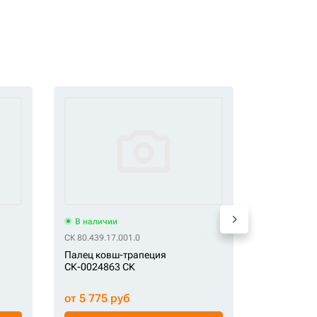
В наличии
В наличи
СК 80.439.17.001.0
СК 3081806
Палец ковш-трапеция
Палец СК-
СК-0024863 СК
от 5 775 руб
от 7 900 