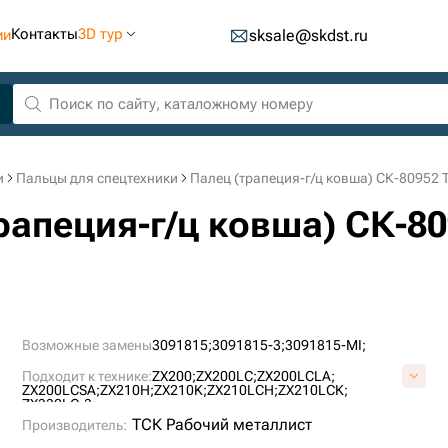
Контакты
3D тур
ии
sksale@skdst.ru
и
Пальцы для спецтехники
Палец (трапеция-г/ц ковша) СК-80952 
трапеция-г/ц ковша) СК-8
Возможные замены
3091815;
3091815-3;
3091815-MI;
Подходит к технике:
ZX200;
ZX200LC;
ZX200LCLA;
ZX200LCSA;
ZX210H;
ZX210K;
ZX210LCH;
ZX210LCK;
ZX330LC-3;
ТСК Рабочий металлист
Производитель: