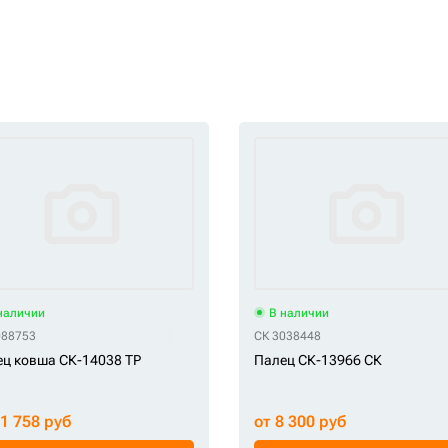
наличии
В наличии
088753
СК 3038448
ц ковша СК-14038 TP
Палец СК-13966 СК
11 758 руб
от 8 300 руб