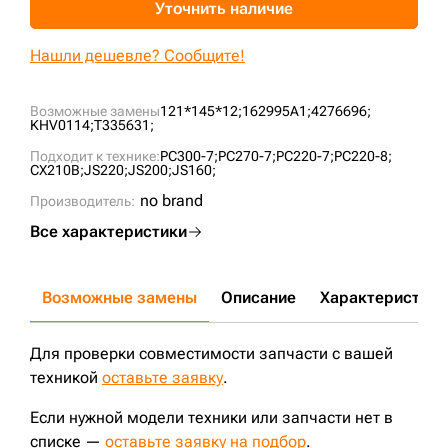
Уточнить наличие
+7 (499) 394-50-93
Нашли дешевле? Сообщите!
Возможные замены
121*145*12;
162995A1;
4276696;
KHV0114;
T335631;
Подходит к технике:
PC300-7;
PC270-7;
PC220-7;
PC220-8;
CX210B;
JS220;
JS200;
JS160;
no brand
Производитель:
Все характеристики
Возможные замены
Описание
Характеристики
Для проверки совместимости запчасти с вашей
техникой
оставьте заявку
.
Если нужной модели техники или запчасти нет в
списке —
оставьте заявку на подбор
.