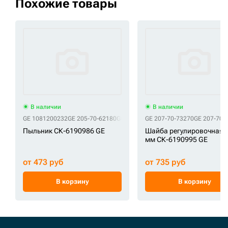
Похожие товары
В наличии
В наличии
GE 1081200232
GE 205-70-62180
GE 205-70-62182
GE 207-70-73270
GE 207-30-54160
GE 207-70-
GE 2
Пыльник СК-6190986 GE
Шайба регулировочная 2
мм СК-6190995 GE
от 473 руб
от 735 руб
В корзину
В корзину