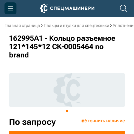
Главная страница
Пальцы и втулки для спецтехники
Уплотнени
Компания
162995A1 - Кольцо разъемное
Акции
121*145*12 СК-0005464 no
brand
Доставка и оплата
Информация
Контакты
3D тур по производству
3D тур по складам
По запросу
Уточнить наличие
sksale@skdst.ru