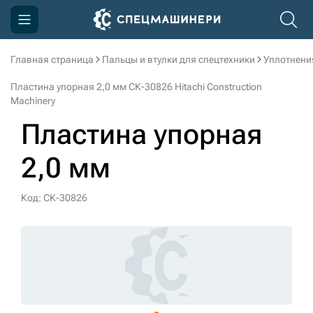
Главная страница
Пальцы и втулки для спецтехники
Уплотнени
Компания
Пластина упорная 2,0 мм СК-30826 Hitachi Construction
Акции
Machinery
Пластина упорная
Доставка и оплата
Информация
2,0 мм
Контакты
Код: СК-30826
3D тур по производству
3D тур по складам
sksale@skdst.ru