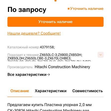
+7 (499) 394-50-93
По запросу
Уточнить наличие
Уточнить наличие
Нашли дешевле? Сообщите!
Каталожный номер:
4379158;
Подходит к технике:
ZX650LC-3;
ZX800;
ZX850H;
ZX850LDH;
ZX650LCBE-3;
ZX670LCHBE3;
ZX650LC3-(BE)(R);
ZX670LCH3-(BE);
ZX670LCH-3(BE);
EX800H-5;
Hitachi Construction Machinery
Производитель:
Все характеристики
Описание
Характеристики
Совместимость
Д
Предлагаем купить Пластина упорная 2,0 мм
СК-30826 Hitachi Construction Machinery для