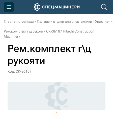
Главная страница
Пальцы и втулки для спецтехники
Уплотнени
Компания
Рем.комплект г\ц рукояти СК-36107 Hitachi Construction
Акции
Machinery
Рем.комплект г\ц
Доставка и оплата
Информация
рукояти
Контакты
Код: СК-36107
3D тур по производству
3D тур по складам
sksale@skdst.ru