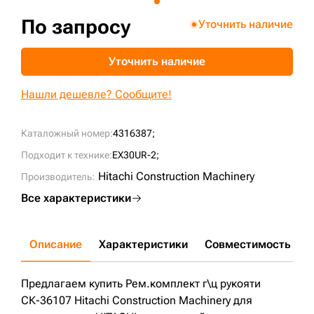
+7 (499) 394-50-93
По запросу
Уточнить наличие
Уточнить наличие
Нашли дешевле? Сообщите!
Каталожный номер:
4316387;
Подходит к технике:
EX30UR-2;
Hitachi Construction Machinery
Производитель:
Все характеристики
Описание
Характеристики
Совместимость
Д
Предлагаем купить Рем.комплект г\ц рукояти
СК-36107 Hitachi Construction Machinery для