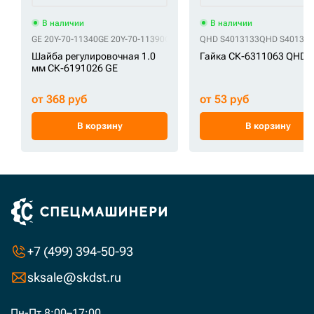
В наличии
В наличии
GE 20Y-70-11340
GE 20Y-70-11390
GE 2114-1059D175
QHD S4013133
GE 2114-1059D63
QHD S401313
Шайба регулировочная 1.0
Гайка СК-6311063 QHD
мм СК-6191026 GE
от 368 руб
от 53 руб
В корзину
В корзину
+7 (499) 394-50-93
sksale@skdst.ru
Пн-Пт 8:00–17:00