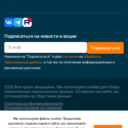
Подписаться
на новости и акции
Подписаться
Нажимая на "Подписаться" я даю
согласие
на
обработку
персональных данных
, а так же на получение информационных и
рекламных рассылок
2026 Все права защищены. Мы используем cookies для сбора
обезличенных персональных данных. Оставаясь на сайте, вы
соглашаетесь на сбор таких данных.
Политика конфиденциальности
Пользовательское соглашение
Политика обработки персональных данных
Мы используем файлы cookie. Продолжая
Поддержка и развитие
просмотр страниц нашего сайта, вы принимаете