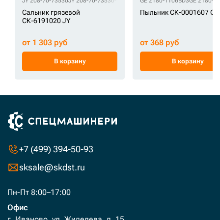
JY 208-70-73530
JY 208-70-73530-WS
GE 2180-1106BD3
GE 2180-1
Сальник грязевой
Пыльник СК-0001607 GE
СК-6191020 JY
от 1 303 руб
от 368 руб
В корзину
В корзину
+7 (499) 394-50-93
sksale@skdst.ru
Пн-Пт 8:00–17:00
Офис
г. Иваново, ул. Жиделева, д. 15