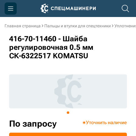
Главная страница
Пальцы и втулки для спецтехники
Уплотнени
Компания
416-70-11460 - Шайба
Акции
регулировочная 0.5 мм
СК-6322517 KOMATSU
Доставка и оплата
Информация
Контакты
3D тур по производству
3D тур по складам
По запросу
Уточнить наличие
sksale@skdst.ru