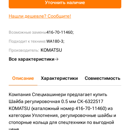
Уточнить наличие
+7 (499) 394-50-93
Нашли дешевле? Сообщите!
Возможные замены
416-70-11460;
Подходит к технике:
WA180-3;
KOMATSU
Производитель:
Все характеристики
Описание
Характеристики
Совместимость
Д
Компания Спецмашинери предлагает купить
Шайба регулировочная 0.5 мм СК-6322517
KOMATSU (каталожный номер 416-70-11460) из
категории Уплотнения, регулировочные шайбы и
стопорные кольца для спецтехники по выгодной
цене.