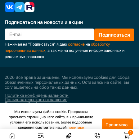
Подписаться
на новости и акции
Подписаться
Нажимая на "Подписаться" я даю
согласие
на
обработку
персональных данных
, а так же на получение информационных и
рекламных рассылок
2026 Все права защищены. Мы используем cookies для сбора
обезличенных персональных данных. Оставаясь на сайте, вы
соглашаетесь на сбор таких данных.
Политика конфиденциальности
Пользовательское соглашение
Политика обработки персональных данных
Мы используем файлы cookie. Продолжая
Поддержка и развитие
просмотр страниц нашего сайта, вы принимаете
условия его использования. Более подробные
Принимаю
сведения смотрите в нашей
политике
конфиденциальности
.