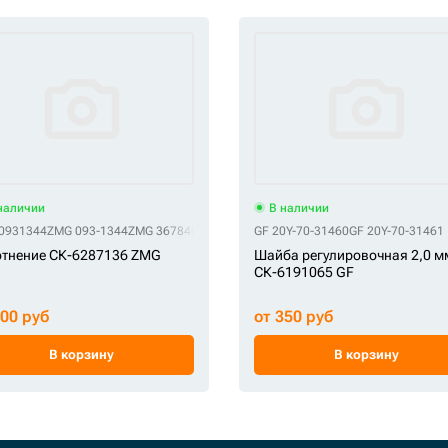
наличии
В наличии
0931344
ZMG 093-1344
ZMG 3678467
ZMG 367-8467
GF 20Y-70-31460
ZMG E161-3051
GF 20Y-70-31461
отнение СК-6287136 ZMG
Шайба регулировочная 2,0 м
СК-6191065 GF
800 руб
от 350 руб
В корзину
В корзину