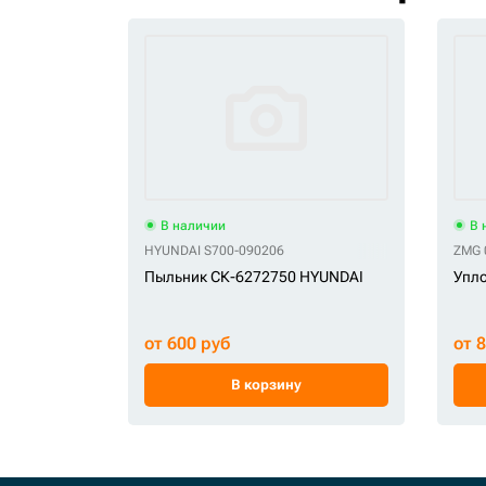
В наличии
В 
HYUNDAI S700-090206
ZMG 
Пыльник СК-6272750 HYUNDAI
Упл
от 600 руб
от 
В корзину