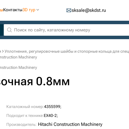
Контакты
3D тур
ии
sksale@skdst.ru
и
Уплотнения, регулировочные шайбы и стопорные кольца для спе
struction Machinery
struction Machinery
вочная 0.8мм
Каталожный номер:
4355599;
Подходит к технике:
EX40-2;
Hitachi Construction Machinery
Производитель: