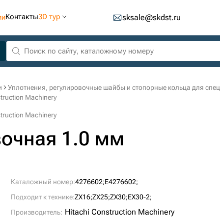
Контакты
3D тур
ии
sksale@skdst.ru
и
Уплотнения, регулировочные шайбы и стопорные кольца для спе
ruction Machinery
ruction Machinery
очная 1.0 мм
Каталожный номер:
4276602;
E4276602;
Подходит к технике:
ZX16;
ZX25;
ZX30;
EX30-2;
Hitachi Construction Machinery
Производитель: