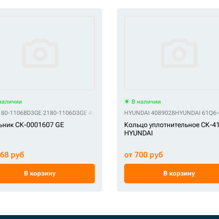
наличии
В наличии
180-1106BD3
GE 2180-1106D3
GE 4065687
GE DS5501003
HYUNDAI 4089028
GE DS5502003
HYUNDAI 61Q6-
GE S700-
ьник СК-0001607 GE
Кольцо уплотнительное СК-4
HYUNDAI
368 руб
от 700 руб
В корзину
В корзину