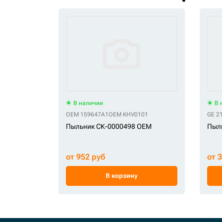
В наличии
В 
OEM 159647A1
OEM KHV0101
GE 2
Пыльник СК-0000498 OEM
Пыл
от 952 руб
от 
В корзину