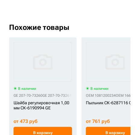
Похожие товары
В наличии
В наличии
GE 207-70-73260
GE 207-70-73261
GE 90*170*1
OEM 1081200234
GE S391-090155A
OEM 16614
Шайба регулировочная 1,00
Пыльник СК-6287116 O
мм СК-6190994 GE
от 473 руб
от 761 руб
В корзину
В корзину