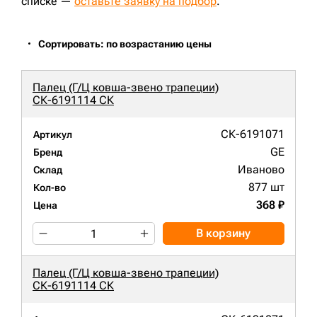
списке —
оставьте заявку на подбор
.
Сортировать: по возрастанию цены
Палец (Г/Ц ковша-звено трапеции)
СК-6191114 СК
СК-6191071
Артикул
GE
Бренд
Иваново
Склад
877 шт
Кол-во
368 ₽
Цена
В корзину
Палец (Г/Ц ковша-звено трапеции)
СК-6191114 СК