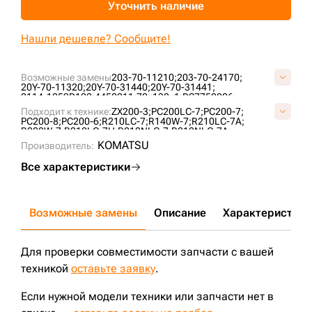
Уточнить наличие
+7 (499) 394-50-93
Нашли дешевле? Сообщите!
Возможные замены
203-70-11210;
203-70-24170;
20Y-70-11320;
20Y-70-31440;
20Y-70-31441;
2114-1059D122;
4450011;
70x130x1;
DS7752006;
S391-070120;
S391-070135;
S391-070140;
S991-070140;
Подходит к технике:
ZX200-3;
PC200LC-7;
PC200-7;
PC200-8;
PC200-6;
R210LC-7;
R140W-7;
R210LC-7A;
R200W-7;
R210LC-7H;
R210NLC-7;
R210NLC-7A;
R160LC-7;
R220LC-9;
R180LC-7;
R200W-7A;
DX225;
KOMATSU
Производитель:
R180W-9S;
DX255;
Все характеристики
Возможные замены
Описание
Характеристики
Для проверки совместимости запчасти с вашей
техникой
оставьте заявку
.
Если нужной модели техники или запчасти нет в