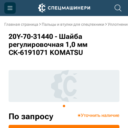
Главная страница
Пальцы и втулки для спецтехники
Уплотнени
Компания
20Y-70-31440 - Шайба
Акции
регулировочная 1,0 мм
СК-6191071 KOMATSU
Доставка и оплата
Информация
Контакты
3D тур по производству
3D тур по складам
По запросу
Уточнить наличие
sksale@skdst.ru