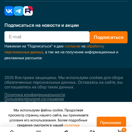
Подписаться
на новости и акции
Подписаться
Нажимая на "Подписаться" я даю
согласие
на
обработку
персональных данных
, а так же на получение информационных и
рекламных рассылок
2026 Все права защищены. Мы используем cookies для сбора
обезличенных персональных данных. Оставаясь на сайте, вы
соглашаетесь на сбор таких данных.
Политика конфиденциальности
Пользовательское соглашение
Политика обработки персональных данных
Мы используем файлы cookie. Продолжая
Поддержка и развитие
просмотр страниц нашего сайта, вы принимаете
условия его использования. Более подробные
Принимаю
сведения смотрите в нашей
политике
конфиденциальности
.