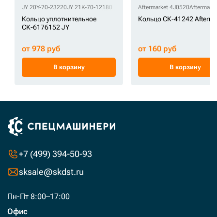
JY 20Y-70-23220
JY 21K-70-12180
Aftermarket 4J0520
Aftermark
Кольцо уплотнительное
Кольцо СК-41242 Afterma
СК-6176152 JY
от 978 руб
от 160 руб
В корзину
В корзину
+7 (499) 394-50-93
sksale@skdst.ru
Пн-Пт 8:00–17:00
Офис