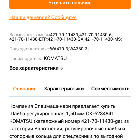
Уточнить наличие
+7 (499) 394-50-93
Нашли дешевле? Сообщите!
Возможные замены
421-70-11430;
421-70-11430-6;
421-70-11430-ETP;
421-70-11430-GA;
421-70-11430-MS;
Подходит к технике:
WA470-3;
WA380-3;
KOMATSU
Производитель:
Все характеристики
Описание
Характеристики
Совместимость
Д
Компания Спецмашинери предлагает купить
Шайба регулировочная 1,50 мм СК-6284841
KOMATSU (каталожный номер 421-70-11430-ga) из
категории Уплотнения, регулировочные шайбы и
стопорные кольца для спецтехники по выгодной