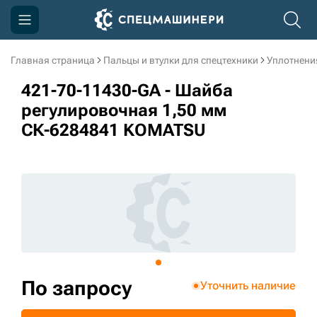
Главная страница
Пальцы и втулки для спецтехники
Уплотнени
Компания
421-70-11430-GA - Шайба
Акции
регулировочная 1,50 мм
СК-6284841 KOMATSU
Доставка и оплата
Информация
Контакты
3D тур по производству
3D тур по складам
По запросу
Уточнить наличие
sksale@skdst.ru