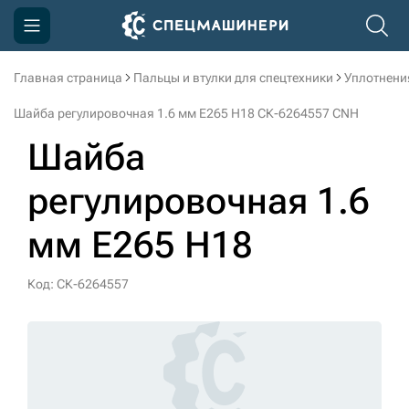
Главная страница
Пальцы и втулки для спецтехники
Уплотнени
Компания
Шайба регулировочная 1.6 мм E265 H18 СК-6264557 CNH
Акции
Шайба
Доставка и оплата
регулировочная 1.6
Информация
мм E265 H18
Контакты
3D тур по производству
Код: СК-6264557
3D тур по складам
sksale@skdst.ru