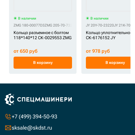
В наличии
В наличии
ZMG 180-00077D3
ZMG 205-70-73280
ZMG 401107-02681
JY 20Y-70-23220
ZMG 61Q6-065
JY 21K-70-1
Кольцо разъемное с болтом
Кольцо уплотнительное
118*140*12 СК-0029553 ZMG
СК-6176152 JY
от 650 руб
от 978 руб
В корзину
В корзину
+7 (499) 394-50-93
sksale@skdst.ru