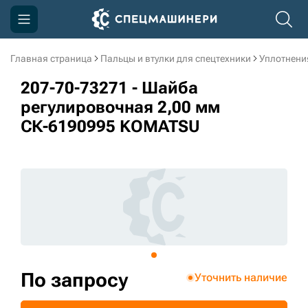
Главная страница
Пальцы и втулки для спецтехники
Уплотнени
Компания
207-70-73271 - Шайба
Акции
регулировочная 2,00 мм
СК-6190995 KOMATSU
Доставка и оплата
Информация
Контакты
3D тур по производству
3D тур по складам
По запросу
Уточнить наличие
sksale@skdst.ru