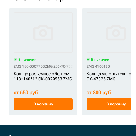
В наличии
В наличии
ZMG 180-00077D3
ZMG 205-70-73280
ZMG 401107-02681
ZMG 4100180
ZMG 61Q6-065
Кольцо разъемное с болтом
Кольцо уплотнительное
118*140*12 СК-0029553 ZMG
СК-47325 ZMG
от 650 руб
от 800 руб
В корзину
В корзину