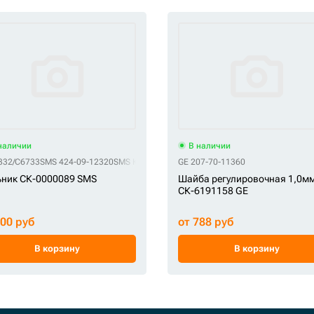
наличии
В наличии
1-3051
332/C6733
SMS 424-09-12320
SMS KHV0102
GE 207-70-11360
ьник СК-0000089 SMS
Шайба регулировочная 1,0м
СК-6191158 GE
600 руб
от 788 руб
В корзину
В корзину