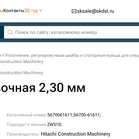
Контакты
3D тур
ии
sksale@skdst.ru
и
Уплотнения, регулировочные шайбы и стопорные кольца для спе
onstruction Machinery
onstruction Machinery
очная 2,30 мм
Каталожный номер:
5670061611;
56700-61611;
Подходит к технике:
ZW310;
Hitachi Construction Machinery
Производитель: