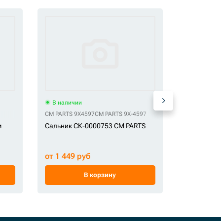
В наличии
В наличи
CM PARTS 9X4597
CM PARTS 9X-4597
GE 0400902
м
Сальник СК-0000753 CM PARTS
Пыльник С
от 1 449 руб
от 473 ру
В корзину