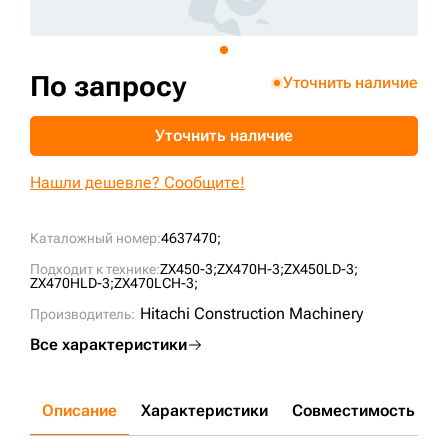
+7 (499) 394-50-93
По запросу
Уточнить наличие
Уточнить наличие
Нашли дешевле? Сообщите!
Каталожный номер:
4637470;
Подходит к технике:
ZX450-3;
ZX470H-3;
ZX450LD-3;
ZX470HLD-3;
ZX470LCH-3;
Hitachi Construction Machinery
Производитель:
Все характеристики
Описание
Характеристики
Совместимость
Д