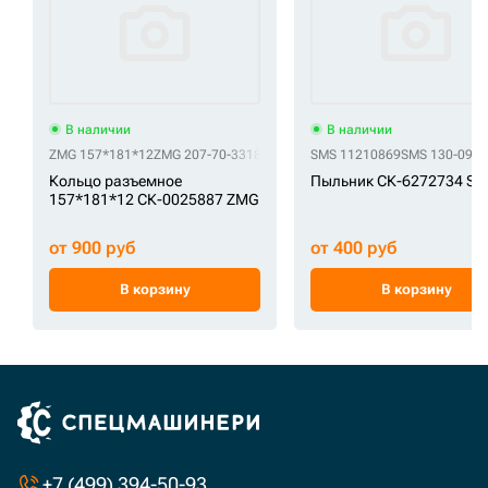
В наличии
В наличии
ZMG 157*181*12
ZMG 207-70-33181
SMS 11210869
SMS 130-09-1
Кольцо разъемное
Пыльник СК-6272734 S
157*181*12 СК-0025887 ZMG
от 900 руб
от 400 руб
В корзину
В корзину
+7 (499) 394-50-93