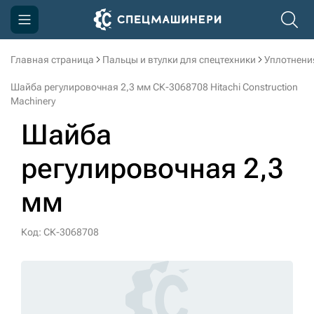
Главная страница
Пальцы и втулки для спецтехники
Уплотнени
Компания
Шайба регулировочная 2,3 мм СК-3068708 Hitachi Construction
Акции
Machinery
Шайба
Доставка и оплата
Информация
регулировочная 2,3
Контакты
мм
3D тур по производству
Код: СК-3068708
3D тур по складам
sksale@skdst.ru