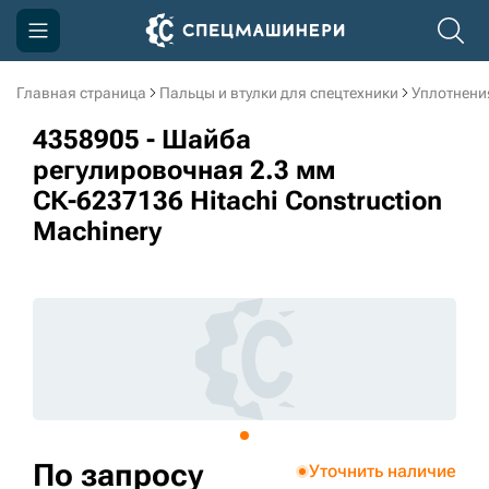
Главная страница
Пальцы и втулки для спецтехники
Уплотнени
Компания
4358905 - Шайба
Акции
регулировочная 2.3 мм
СК-6237136 Hitachi Construction
Доставка и оплата
Machinery
Информация
Контакты
3D тур по производству
3D тур по складам
sksale@skdst.ru
По запросу
Уточнить наличие