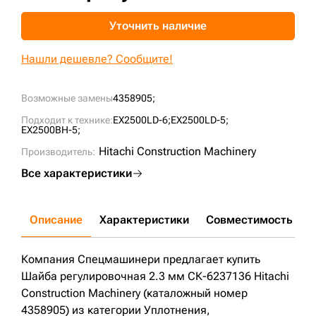
+7 (499) 394-50-93
Уточнить наличие
Нашли дешевле? Сообщите!
Возможные замены
4358905;
Подходит к технике:
EX2500LD-6;
EX2500LD-5;
EX2500BH-5;
Hitachi Construction Machinery
Производитель:
Все характеристики
Описание
Характеристики
Совместимость
Д
Компания Спецмашинери предлагает купить
Шайба регулировочная 2.3 мм СК-6237136 Hitachi
Construction Machinery (каталожный номер
4358905) из категории Уплотнения,