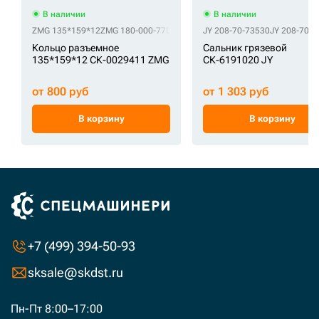
В наличии
В наличии
ZMG 135*159*12
ZMG 180-000-77D5
ZMG 4089028
JY 208-70-73530
ZMG 61Q6-06510
JY 208-70-
Кольцо разъемное
Сальник грязевой
135*159*12 СК-0029411 ZMG
СК-6191020 JY
от 800 руб
от 1 303 руб
В корзину
В корзину
+7 (499) 394-50-93
sksale@skdst.ru
Пн-Пт 8:00–17:00