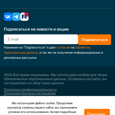
Подписаться
на новости и акции
Подписаться
Нажимая на "Подписаться" я даю
согласие
на
обработку
персональных данных
, а так же на получение информационных и
рекламных рассылок
2026 Все права защищены. Мы используем cookies для сбора
обезличенных персональных данных. Оставаясь на сайте, вы
соглашаетесь на сбор таких данных.
Политика конфиденциальности
Пользовательское соглашение
Политика обработки персональных данных
Мы используем файлы cookie. Продолжая
Поддержка и развитие
просмотр страниц нашего сайта, вы принимаете
условия его использования. Более подробные
Принимаю