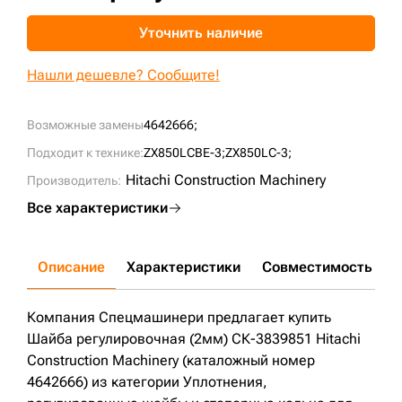
+7 (499) 394-50-93
Уточнить наличие
Нашли дешевле? Сообщите!
Возможные замены
4642666;
Подходит к технике:
ZX850LCBE-3;
ZX850LC-3;
Hitachi Construction Machinery
Производитель:
Все характеристики
Описание
Характеристики
Совместимость
Д
Компания Спецмашинери предлагает купить
Шайба регулировочная (2мм) СК-3839851 Hitachi
Construction Machinery (каталожный номер
4642666) из категории Уплотнения,