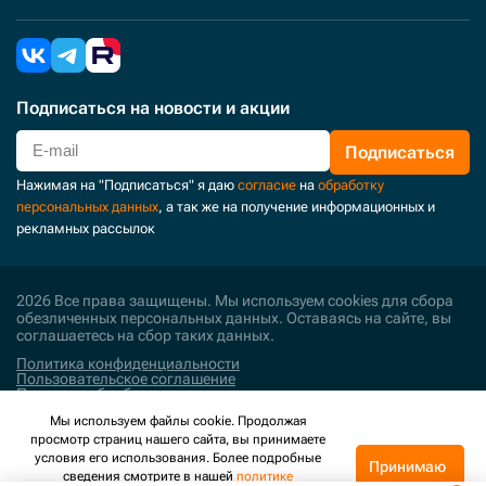
Подписаться
на новости и акции
Подписаться
Нажимая на "Подписаться" я даю
согласие
на
обработку
персональных данных
, а так же на получение информационных и
рекламных рассылок
2026 Все права защищены. Мы используем cookies для сбора
обезличенных персональных данных. Оставаясь на сайте, вы
соглашаетесь на сбор таких данных.
Политика конфиденциальности
Пользовательское соглашение
Политика обработки персональных данных
Мы используем файлы cookie. Продолжая
Поддержка и развитие
просмотр страниц нашего сайта, вы принимаете
условия его использования. Более подробные
Принимаю
сведения смотрите в нашей
политике