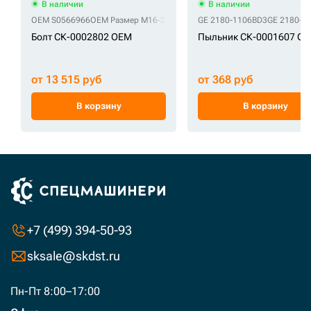
В наличии
В наличии
OEM S0566966
OEM Размер M16-2.0x140
GE 2180-1106BD3
GE 2180-1
Болт СК-0002802 OEM
Пыльник СК-0001607 GE
от 13 515 руб
от 368 руб
В корзину
В корзину
+7 (499) 394-50-93
sksale@skdst.ru
Пн-Пт 8:00–17:00