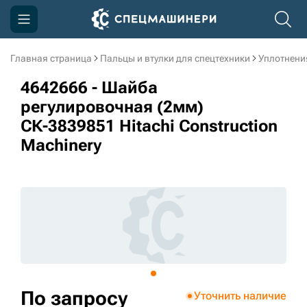
Главная страница
Пальцы и втулки для спецтехники
Уплотнени
Компания
4642666 - Шайба
Акции
регулировочная (2мм)
СК-3839851 Hitachi Construction
Доставка и оплата
Machinery
Информация
Контакты
3D тур по производству
3D тур по складам
sksale@skdst.ru
По запросу
Уточнить наличие