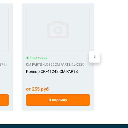
В наличии
В наличи
279530
OEM 4347250
CM PARTS 4J0520
OEM 4473086
CM PARTS 4J-0520
GE 0815901
Кольцо СК-41242 CM PARTS
Пыльник С
от 255 руб
от 420 ру
В корзину