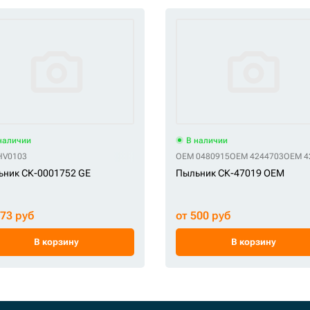
наличии
В наличии
67
HV0103
CM PARTS 367-8467
CM PARTS E161-3051
OEM 0480915
OEM 4244703
OEM 4
ьник СК-0001752 GE
Пыльник СК-47019 OEM
473 руб
от 500 руб
В корзину
В корзину