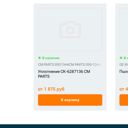
В наличии
В 
CM PARTS 0931344
CM PARTS 093-1344
CM PARTS 36784
GE K
Уплотнение СК-6287136 CM
Пыл
PARTS
от 1 875 руб
от 
В корзину