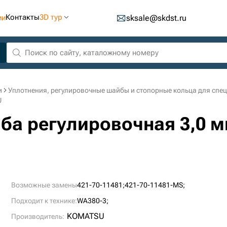
Контакты
3D тур
ии
sksale@skdst.ru
и
Уплотнения, регулировочные шайбы и стопорные кольца для спе
U
йба регулировочная 3,0 
Возможные замены
421-70-11481;
421-70-11481-MS;
Подходит к технике:
WA380-3;
KOMATSU
Производитель: