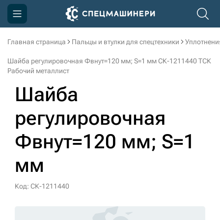
Главная страница
Пальцы и втулки для спецтехники
Уплотнени
Компания
Шайба регулировочная Фвнут=120 мм; S=1 мм СК-1211440 ТСК
Акции
Рабочий металлист
Шайба
Доставка и оплата
Информация
регулировочная
Контакты
Фвнут=120 мм; S=1
3D тур по производству
мм
3D тур по складам
Код: СК-1211440
sksale@skdst.ru