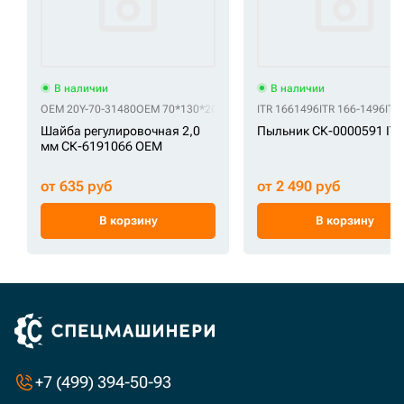
В наличии
В наличии
OEM 20Y-70-31480
OEM 70*130*2
OEM S392-070120
ITR 1661496
OEM S392-070135
ITR 166-1496
ITR
O
Шайба регулировочная 2,0
Пыльник СК-0000591 IT
мм СК-6191066 OEM
от 635 руб
от 2 490 руб
В корзину
В корзину
+7 (499) 394-50-93