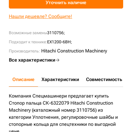
Уточнить наличие
+7 (499) 394-50-93
Нашли дешевле? Сообщите!
Возможные замены
3110756;
Подходит к технике:
EX1200-6BH;
Hitachi Construction Machinery
Производитель:
Все характеристики
Описание
Характеристики
Совместимость
Д
Компания Спецмашинери предлагает купить
Стопор пальца СК-6322079 Hitachi Construction
Machinery (каталожный номер 3110756) из
категории Уплотнения, регулировочные шайбы и
стопорные кольца для спецтехники по выгодной
цене.