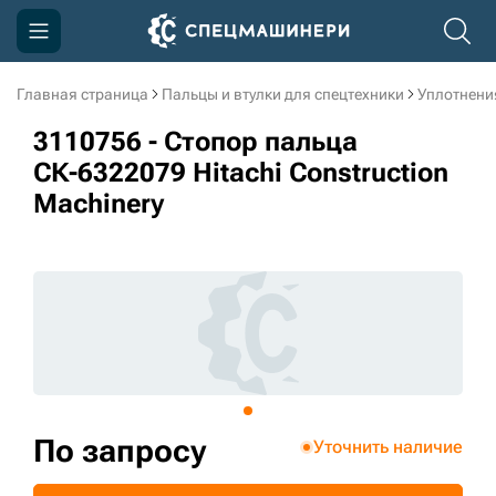
Главная страница
Пальцы и втулки для спецтехники
Уплотнени
Компания
3110756 - Стопор пальца
Акции
СК-6322079 Hitachi Construction
Machinery
Доставка и оплата
Информация
Контакты
3D тур по производству
3D тур по складам
По запросу
Уточнить наличие
sksale@skdst.ru