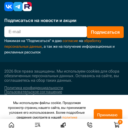
Подписаться
на новости и акции
Подписаться
Нажимая на "Подписаться" я даю
согласие
на
обработку
персональных данных
, а так же на получение информационных и
рекламных рассылок
2026 Все права защищены. Мы используем cookies для сбора
обезличенных персональных данных. Оставаясь на сайте, вы
соглашаетесь на сбор таких данных.
Политика конфиденциальности
Пользовательское соглашение
Политика обработки персональных данных
Мы используем файлы cookie. Продолжая
Поддержка и развитие
просмотр страниц нашего сайта, вы принимаете
условия его использования. Более подробные
Принимаю
сведения смотрите в нашей
политике
конфиденциальности
.