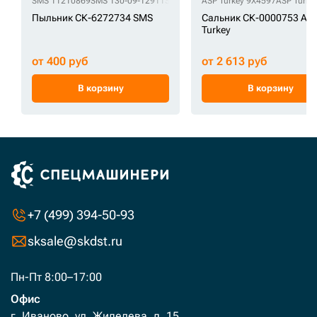
SMS 11210869
SMS 130-09-12911
SMS S700-070206
ASP Turkey 9X4597
SMS Y000-070200
ASP Turke
S
Пыльник СК-6272734 SMS
Сальник СК-0000753 AS
Turkey
от 400 руб
от 2 613 руб
В корзину
В корзину
+7 (499) 394-50-93
sksale@skdst.ru
Пн-Пт 8:00–17:00
Офис
г. Иваново, ул. Жиделева, д. 15