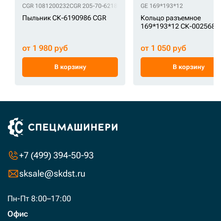
CGR 1081200232
CGR 205-70-62180
CGR 205-70-62182
GE 169*193*12
CGR 207-30-5416
Пыльник СК-6190986 CGR
Кольцо разъемное
169*193*12 СК-0025682
от 1 980 руб
от 1 050 руб
В корзину
В корзину
+7 (499) 394-50-93
sksale@skdst.ru
Пн-Пт 8:00–17:00
Офис