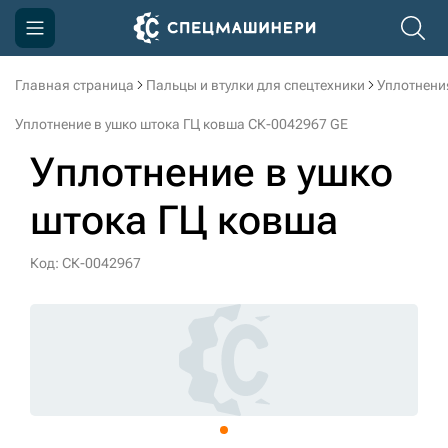
Главная страница
Пальцы и втулки для спецтехники
Уплотнени
Компания
Уплотнение в ушко штока ГЦ ковша СК-0042967 GE
Акции
Уплотнение в ушко
Доставка и оплата
штока ГЦ ковша
Информация
Контакты
Код: СК-0042967
3D тур по производству
3D тур по складам
sksale@skdst.ru