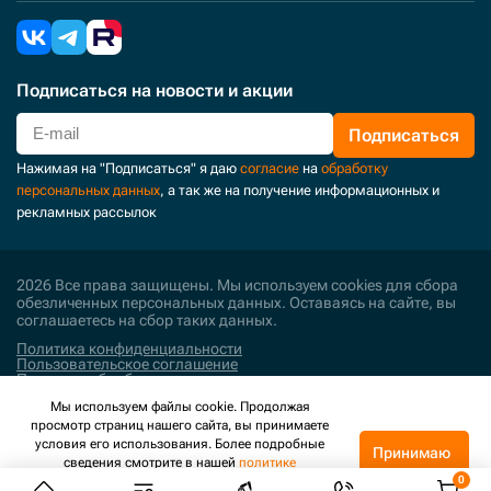
Подписаться
на новости и акции
Подписаться
Нажимая на "Подписаться" я даю
согласие
на
обработку
персональных данных
, а так же на получение информационных и
рекламных рассылок
2026 Все права защищены. Мы используем cookies для сбора
обезличенных персональных данных. Оставаясь на сайте, вы
соглашаетесь на сбор таких данных.
Политика конфиденциальности
Пользовательское соглашение
Политика обработки персональных данных
Мы используем файлы cookie. Продолжая
Поддержка и развитие
просмотр страниц нашего сайта, вы принимаете
условия его использования. Более подробные
Принимаю
сведения смотрите в нашей
политике
конфиденциальности
.