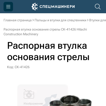
Главная страница
Пальцы и втулки для спецтехники
Втулки для
Компания
Распорная втулка основания стрелы СК-41426 Hitachi
Акции
Construction Machinery
Распорная втулка
Доставка и оплата
Информация
основания стрелы
Контакты
Код: СК-41426
3D тур по производству
3D тур по складам
sksale@skdst.ru