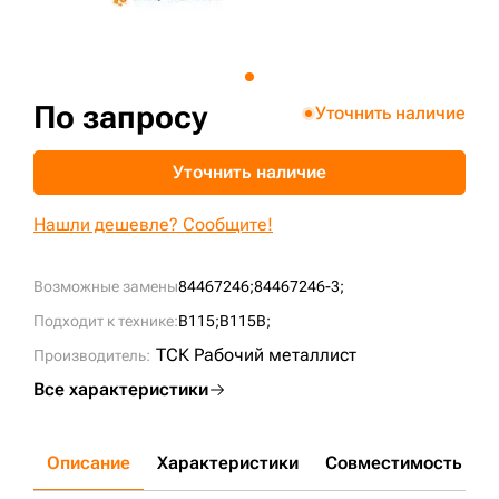
+7 (499) 394-50-93
По запросу
Уточнить наличие
Уточнить наличие
Нашли дешевле? Сообщите!
Возможные замены
84467246;
84467246-3;
Подходит к технике:
B115;
B115B;
ТСК Рабочий металлист
Производитель:
Все характеристики
Описание
Характеристики
Совместимость
Д