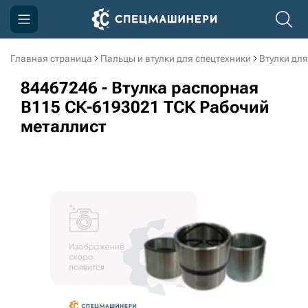
Главная страница
Пальцы и втулки для спецтехники
Втулки для
Компания
84467246 - Втулка распорная
Акции
B115 СК-6193021 ТСК Рабочий
металлист
Доставка и оплата
Информация
Контакты
3D тур по производству
3D тур по складам
sksale@skdst.ru