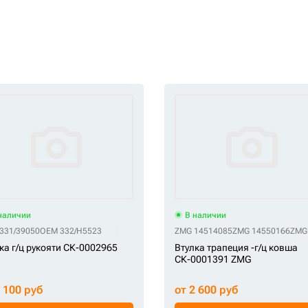
наличии
В наличии
331/39050
OEM 332/H5523
ZMG 14514085
ZMG 14550166
ZMG
ка г/ц рукояти СК-0002965
Втулка трапеция -г/ц ковша
СК-0001391 ZMG
4 100 руб
от 2 600 руб