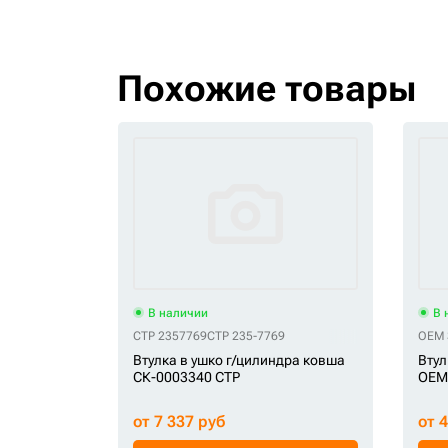
Похожие товары
В наличии
В 
CTP 2357769
CTP 235-7769
OEM 
Втулка в ушко г/цилиндра ковша
Втул
СК-0003340 CTP
OEM
от 7 337 руб
от 