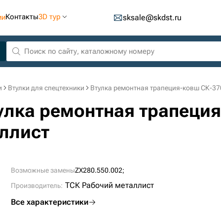
Контакты
3D тур
ии
sksale@skdst.ru
и
Втулки для спецтехники
Втулка ремонтная трапеция-ковш СК-37
тулка ремонтная трапеци
ллист
Возможные замены
ZX280.550.002;
ТСК Рабочий металлист
Производитель:
Все характеристики