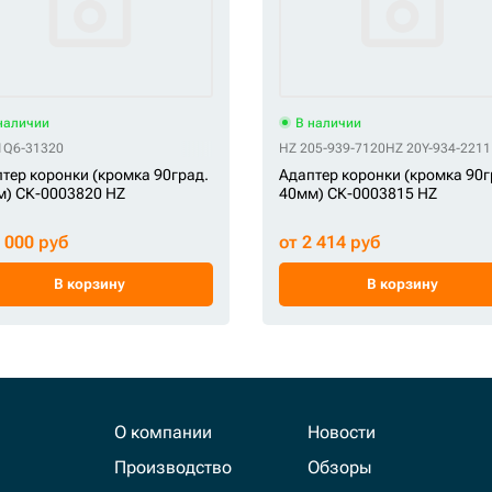
наличии
В наличии
1Q6-31320
AILI LC400HD-45
HZ 205-939-7120
HZ 20Y-934-2211
тер коронки (кромка 90град.
Адаптер коронки (кромка 90
) СК-0003820 HZ
40мм) СК-0003815 HZ
2 000 руб
от 2 414 руб
В корзину
В корзину
О компании
Новости
Производство
Обзоры