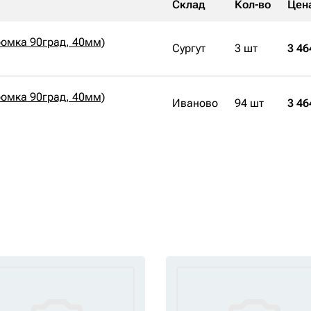
Склад
Кол-во
Цен
ромка 90град, 40мм)
Сургут
3 шт
3 46
ромка 90град, 40мм)
Иваново
94 шт
3 46