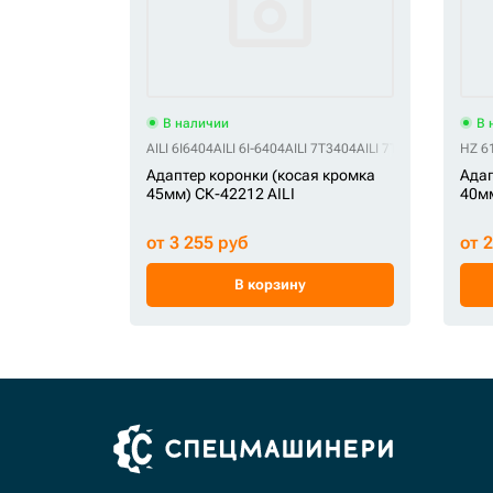
В наличии
В 
AILI 6I6404
AILI 6I-6404
AILI 7T3404
AILI 7T-3404
AILI J400
HZ 6
Адаптер коронки (косая кромка
Адап
45мм) СК-42212 AILI
40мм
от 3 255 руб
от 
В корзину