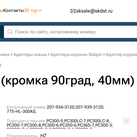
Контакты
3D тур
ии
sksale@skdst.ru
хники
Адаптеры ковша
Адаптеры коронки Sidepin
Адаптер коронк
Z
 (кромка 90град, 40мм)
Каталожный номер:
207-934-3120;
207-939-3120;
775-HL-300AS;
Подходит к технике:
PC300-5;
PC300LC-7;
PC300LC-8;
PC300-7;
PC300-8;
PC300-6;
PC350-6;
PC360-7;
PC300-3;
PC300LC-6;
PC300LC-3;
PC300LC-5;
PC220-7;
HZ
Производитель: