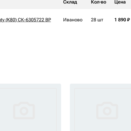
Склад
Кол-во
Цена
uty (K80) СК-6305722 BP
Иваново
28 шт
1 890 ₽