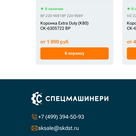
В наличии
В 
BP 220-9081
BP 220-9089
HZ 2
Коронка Extra Duty (K80)
Коро
СК-6305722 BP
СК-
от 1 890 руб
от 
В корзину
+7 (499) 394-50-93
sksale@skdst.ru