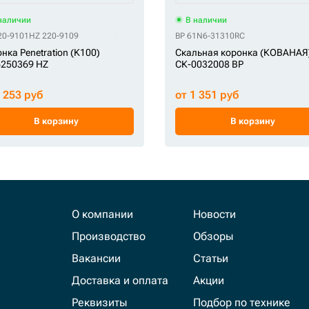
наличии
В наличии
20-9101
HZ 220-9109
BP 61N6-31310RC
нка Penetration (K100)
Скальная коронка (КОВАНАЯ
6250369 HZ
СК-0032008 BP
4 253 руб
от 1 351 руб
В корзину
В корзину
О компании
Новости
Производство
Обзоры
Вакансии
Статьи
Доставка и оплата
Акции
Реквизиты
Подбор по технике