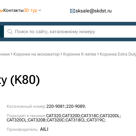
Контакты
3D тур
ии
sksale@skdst.ru
хники
Коронки на экскаватор
Коронки K-series
Коронка Extra Dut
y (K80)
Каталожный номер:
220-9081;
220-9089;
Подходит к технике:
CAT320;
CAT320D;
CAT318C;
CAT320DL;
CAT320CL;
CAT320B;
CAT320C;
CAT318CL;
CAT319C;
AILI
Производитель: