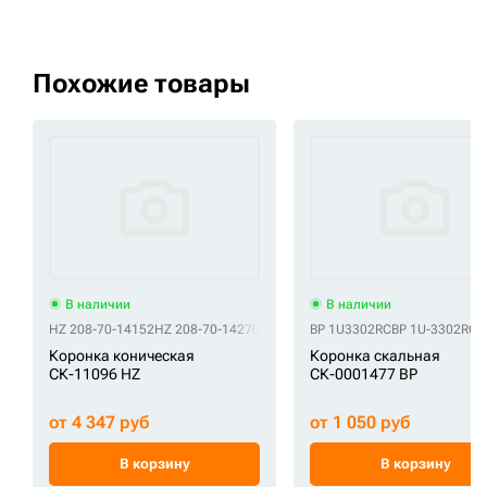
Похожие товары
В наличии
В наличии
HZ 208-70-14152
HZ 208-70-14270
HZ 819951088
BP 1U3302RC
HZ FK400S
BP 1U-3302RC
HZ SX-PC4
B
Коронка коническая
Коронка скальная
СК-11096 HZ
СК-0001477 BP
от 4 347 руб
от 1 050 руб
В корзину
В корзину