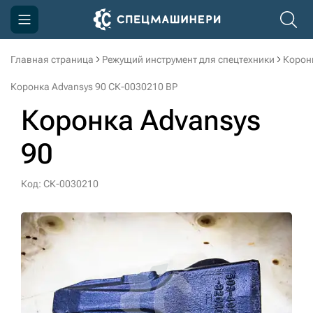
Главная страница
Режущий инструмент для спецтехники
Корон
Компания
Коронка Advansys 90 СК-0030210 BP
Акции
Коронка Advansys
Доставка и оплата
90
Информация
Контакты
Код: СК-0030210
3D тур по производству
3D тур по складам
sksale@skdst.ru