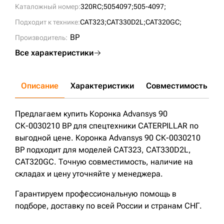
Каталожный номер:
320RC;
5054097;
505-4097;
Подходит к технике:
CAT323;
CAT330D2L;
CAT320GC;
BP
Производитель:
Все характеристики
Описание
Характеристики
Совместимость
Д
Предлагаем купить Коронка Advansys 90
СК-0030210 BP для спецтехники CATERPILLAR по
выгодной цене. Коронка Advansys 90 СК-0030210
BP подходит для моделей CAT323, CAT330D2L,
CAT320GC. Точную совместимость, наличие на
складах и цену уточняйте у менеджера.
Гарантируем профессиональную помощь в
подборе, доставку по всей России и странам СНГ.