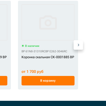
В наличии
В наличи
BP 61N8-31310RC
BP E262-3046RC
HZ 1040501
9 BP
Коронка скальная СК-0001885 BP
Коронка с
от 1 700 руб
от 2 700 
В корзину