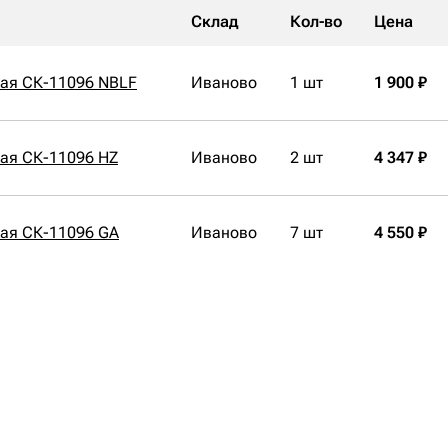
Склад
Кол-во
Цена
кая СК-11096 NBLF
Иваново
1 шт
1 900 ₽
ая СК-11096 HZ
Иваново
2 шт
4 347 ₽
ая СК-11096 GA
Иваново
7 шт
4 550 ₽