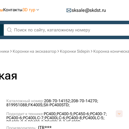
Контакты
3D тур
ии
sksale@skdst.ru
хники
Коронки на экскаватор
Коронки Sidepin
Коронка коническа
кая
Каталожный номер:
208-70-14152;
208-70-14270;
819951088;
FK400S;
SX-PC400STD;
Подходит к технике:
PC400;
PC400-5;
PC450-6;
PC400-7;
PC400-6;
PC400LC-7;
PC400LC-6;
PC400-8;
PC400LC-5;
PC400LC-8;
PC400-3;
PC400LC-3;
XE400D;
ITR***
Производитель: