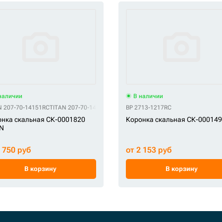
наличии
В наличии
N 207-70-14151RC
TITAN 207-70-14151RE
TITAN 775-HL-300TS
BP 2713-1217RC
TITAN LK300RC
нка скальная СК-0001820
Коронка скальная СК-000149
N
1 750 руб
от 2 153 руб
В корзину
В корзину