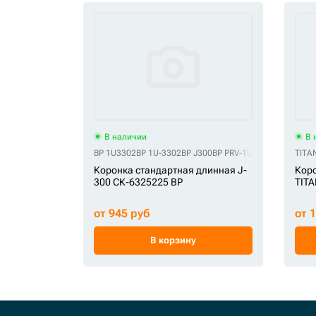
В наличии
В 
BP 1U3302
BP 1U-3302
BP J300
BP PRV-1U3302
TITA
Коронка стандартная длинная J-
Коро
300 СК-6325225 BP
TITA
от 945 руб
от 
В корзину