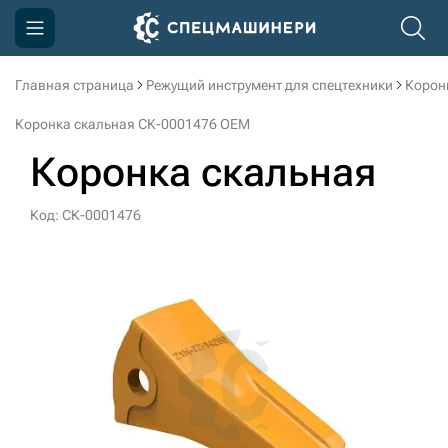
Главная страница
Режущий инструмент для спецтехники
Корон
Компания
Коронка скальная СК-0001476 OEM
Акции
Коронка скальная
Доставка и оплата
Код: СК-0001476
Информация
Контакты
3D тур по производству
3D тур по складам
sksale@skdst.ru