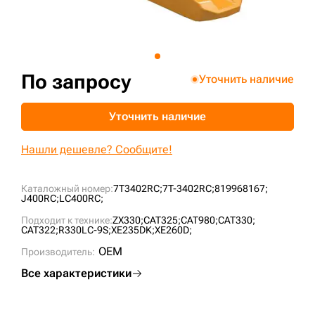
+7 (499) 394-50-93
По запросу
Уточнить наличие
Уточнить наличие
Нашли дешевле? Сообщите!
Каталожный номер:
7T3402RC;
7T-3402RC;
819968167;
J400RC;
LC400RC;
Подходит к технике:
ZX330;
CAT325;
CAT980;
CAT330;
CAT322;
R330LC-9S;
XE235DK;
XE260D;
OEM
Производитель:
Все характеристики