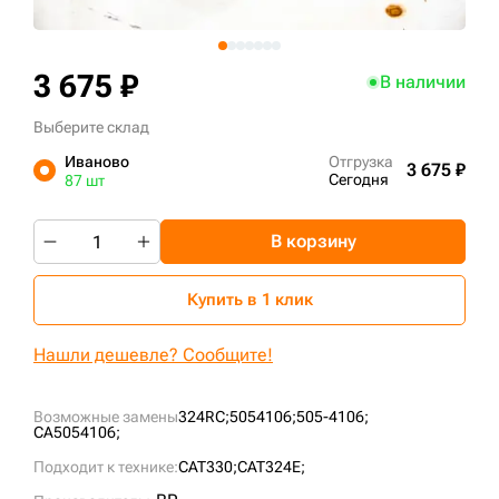
+7 (499) 394-50-93
3 675 ₽
В наличии
Выберите склад
Иваново
Отгрузка
3 675 ₽
Сегодня
87 шт
В корзину
Купить в 1 клик
Нашли дешевле? Сообщите!
Возможные замены
324RC;
5054106;
505-4106;
CA5054106;
Подходит к технике:
CAT330;
CAT324E;