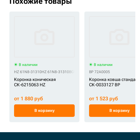
Похожие товары
В наличии
В наличии
HZ 61N8-31310
HZ 61N8-31310BG
HZ 61N8-31310GG
BP 72A0005
HZ E262-3046
Коронка коническая
Коронка ковша стандар
СК-6215063 HZ
СК-0033127 BP
от 1 880 руб
от 1 523 руб
В корзину
В корзину