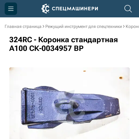
Главная страница
Режущий инструмент для спецтехники
Корон
Компания
324RC - Коронка стандартная
Акции
A100 СК-0034957 BP
Доставка и оплата
Информация
Контакты
3D тур по производству
3D тур по складам
sksale@skdst.ru