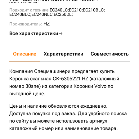
VOE14530841;
Подходит к технике:
EC240LC;
EC210;
EC210BLC;
EC240BLC;
EC240NLC;
EC250DL;
HZ
Производитель:
Все характеристики
Описание
Характеристики
Совместимость
Д
Компания Спецмашинери предлагает купить
Коронка скальная СК-6305221 HZ (каталожный
номер 30sne) из категории Коронки Volvo по
выгодной цене.
Цены и наличие обновляются ежедневно.
Доступна покупка под заказ. Для удобного поиска
по сайту вы можете использовать артикул,
каталожный номер или наименование товара.