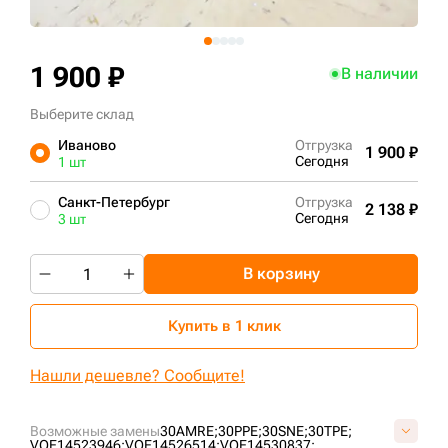
+7 (499) 394-50-93
1 900 ₽
В наличии
Выберите склад
Иваново
Отгрузка
1 900 ₽
Сегодня
1 шт
Санкт-Петербург
Отгрузка
2 138 ₽
Сегодня
3 шт
В корзину
Купить в 1 клик
Нашли дешевле? Сообщите!
Возможные замены
30AMRE;
30PPE;
30SNE;
30TPE;
VOE14523946;
VOE14526514;
VOE14530837;