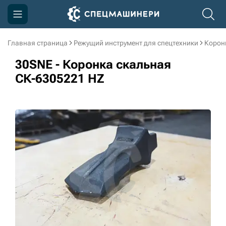
Главная страница
Режущий инструмент для спецтехники
Корон
Компания
30SNE - Коронка скальная
Акции
СК-6305221 HZ
Доставка и оплата
Информация
Контакты
3D тур по производству
3D тур по складам
sksale@skdst.ru