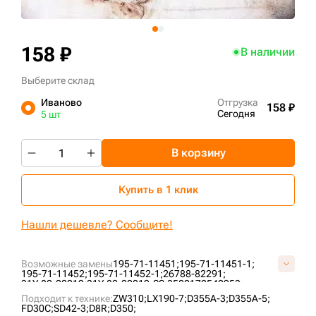
+7 (499) 394-50-93
158 ₽
В наличии
Выберите склад
Иваново
Отгрузка
158 ₽
Сегодня
5 шт
В корзину
Купить в 1 клик
Нашли дешевле? Сообщите!
Возможные замены
195-71-11451;
195-71-11451-1;
195-71-11452;
195-71-11452-1;
26788-82291;
31Y-82-00019;
31Y-82-00019-SS;
3500172540953;
8J2928;
Y0100F00N0D334;
Подходит к технике:
ZW310;
LX190-7;
D355A-3;
D355A-5;
FD30C;
SD42-3;
D8R;
D350;