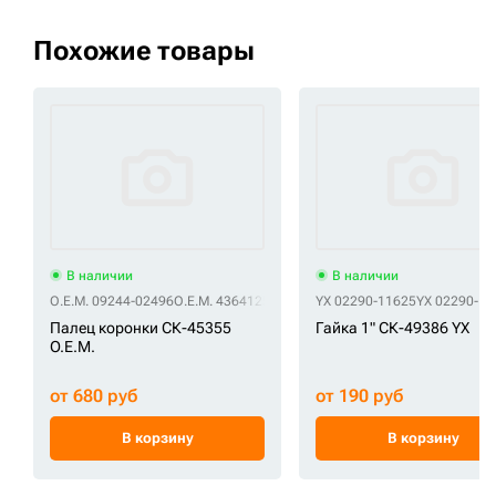
Похожие товары
В наличии
В наличии
O.E.M. 09244-02496
O.E.M. 4364125
O.E.M. 4S00277
YX 02290-11625
O.E.M. SX-4364125
YX 02290-11
O
Палец коронки СК-45355
Гайка 1" СК-49386 YX
O.E.M.
от 680 руб
от 190 руб
В корзину
В корзину