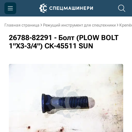
Главная страница
Режущий инструмент для спецтехники
Крепё
Компания
26788-82291 - Болт (PLOW BOLT
Акции
1"X3-3/4") СК-45511 SUN
Доставка и оплата
Информация
Контакты
3D тур по производству
3D тур по складам
sksale@skdst.ru