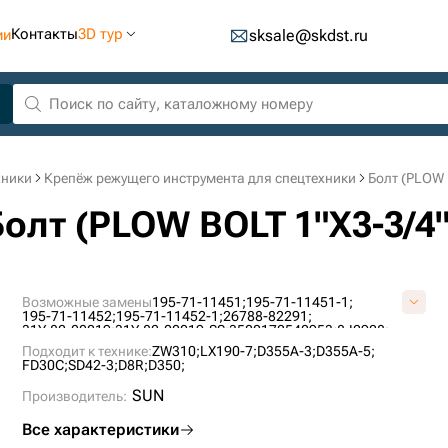
Контакты
3D тур
ии
sksale@skdst.ru
хники
Крепёж режущего инструмента для спецтехники
Болт (PLOW 
Болт (PLOW BOLT 1"X3-3/4
Возможные замены
195-71-11451;
195-71-11451-1;
195-71-11452;
195-71-11452-1;
26788-82291;
31Y-82-00019;
31Y-82-00019-SS;
3500172540953;
8J2928;
Y0100F00N0D334;
Подходит к технике:
ZW310;
LX190-7;
D355A-3;
D355A-5;
FD30C;
SD42-3;
D8R;
D350;
SUN
Производитель:
Все характеристики