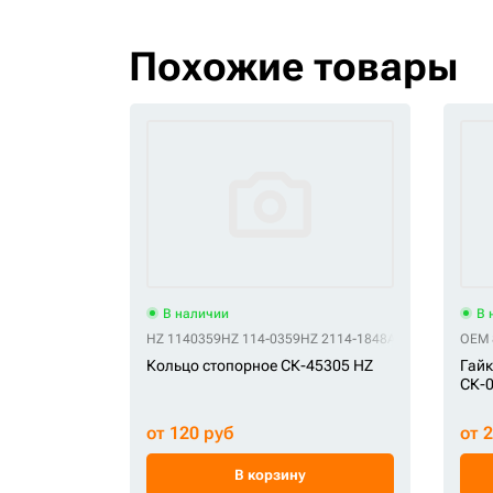
Похожие товары
В наличии
В 
HZ 1140359
HZ 114-0359
HZ 2114-1848A
HZ 61E5-11150
OEM 
Кольцо стопорное СК-45305 HZ
Гайк
СК-
от 120 руб
от 
В корзину