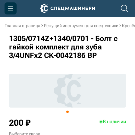
Главная страница
Режущий инструмент для спецтехники
Крепё
Компания
1305/0714Z+1340/0701 - Болт с
Акции
гайкой комплект для зуба
3/4UNFx2 СК-0042186 BP
Доставка и оплата
Информация
Контакты
3D тур по производству
3D тур по складам
200 ₽
В наличии
sksale@skdst.ru
Выберите склад