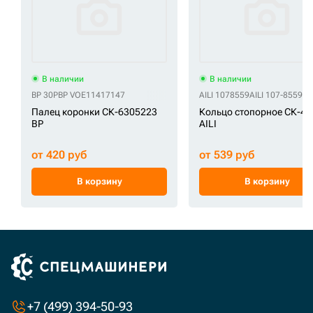
В наличии
В наличии
BP 30P
BP VOE11417147
AILI 1078559
AILI 107-8559
AI
Палец коронки СК-6305223
Кольцо стопорное СК-45
BP
AILI
от 420 руб
от 539 руб
В корзину
В корзину
+7 (499) 394-50-93