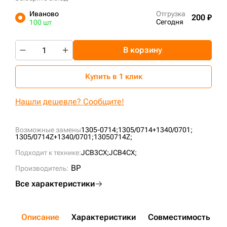
+7 (499) 394-50-93
Иваново
Отгрузка
200 ₽
Сегодня
100 шт
В корзину
Купить в 1 клик
Нашли дешевле? Сообщите!
Возможные замены
1305-0714;
1305/0714+1340/0701;
1305/0714Z+1340/0701;
13050714Z;
Подходит к технике:
JCB3CX;
JCB4CX;
BP
Производитель:
Все характеристики
Описание
Характеристики
Совместимость
Д