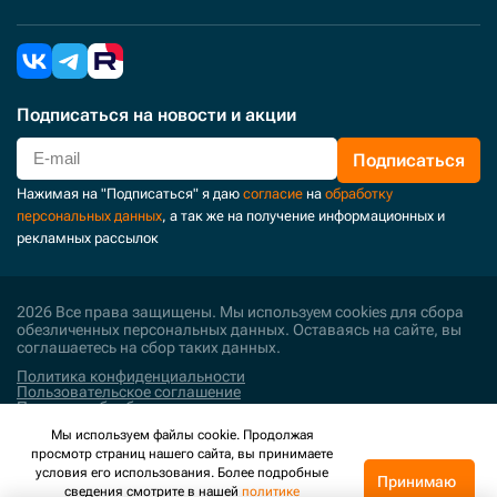
Подписаться
на новости и акции
Подписаться
Нажимая на "Подписаться" я даю
согласие
на
обработку
персональных данных
, а так же на получение информационных и
рекламных рассылок
2026 Все права защищены. Мы используем cookies для сбора
обезличенных персональных данных. Оставаясь на сайте, вы
соглашаетесь на сбор таких данных.
Политика конфиденциальности
Пользовательское соглашение
Политика обработки персональных данных
Мы используем файлы cookie. Продолжая
Поддержка и развитие
просмотр страниц нашего сайта, вы принимаете
условия его использования. Более подробные
Принимаю
сведения смотрите в нашей
политике