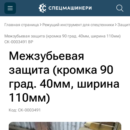
Главная страница
Режущий инструмент для спецтехники
Защит
Компания
Межзубьевая защита (кромка 90 град. 40мм, ширина 110мм)
Акции
СК-0003491 BP
Межзубьевая
Доставка и оплата
Информация
защита (кромка 90
Контакты
град. 40мм, ширина
3D тур по производству
110мм)
3D тур по складам
Код: СК-0003491
sksale@skdst.ru