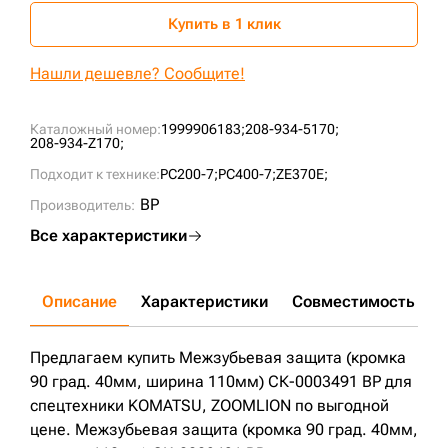
Купить в 1 клик
Нашли дешевле? Сообщите!
Каталожный номер:
1999906183;
208-934-5170;
208-934-Z170;
Подходит к технике:
PC200-7;
PC400-7;
ZE370E;
BP
Производитель:
Все характеристики
Описание
Характеристики
Совместимость
Д
Предлагаем купить Межзубьевая защита (кромка
90 град. 40мм, ширина 110мм) СК-0003491 BP для
спецтехники KOMATSU, ZOOMLION по выгодной
цене. Межзубьевая защита (кромка 90 град. 40мм,