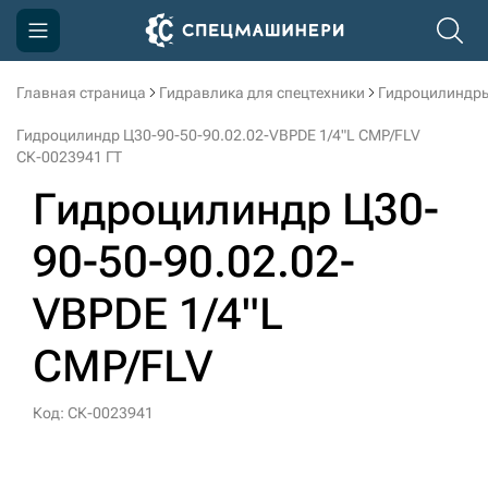
Главная страница
Гидравлика для спецтехники
Гидроцилиндры
Компания
Гидроцилиндр Ц30-90-50-90.02.02-VBPDE 1/4"L CMP/FLV
Акции
СК-0023941 ГТ
Гидроцилиндр Ц30-
Доставка и оплата
Информация
90-50-90.02.02-
Контакты
VBPDE 1/4"L
3D тур по производству
CMP/FLV
3D тур по складам
Код: СК-0023941
sksale@skdst.ru