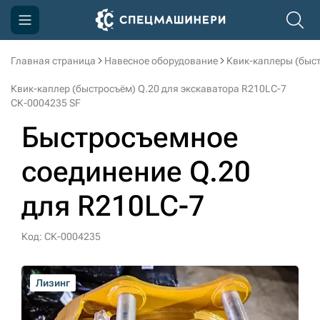
Главная страница
Навесное оборудование
Квик-каплеры (быс
Компания
Квик-каплер (быстросъём) Q.20 для экскаватора R210LC-7
Акции
СК-0004235 SF
Быстросъемное
Доставка и оплата
Информация
соединение Q.20
Контакты
для R210LC-7
3D тур по производству
Код: СК-0004235
3D тур по складам
Лизинг
Лизинг
Лизинг
Лизинг
sksale@skdst.ru